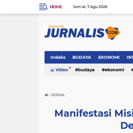
HOME
Jum'at
7 Agu 2026
Indeks
BUDAYA
EKONOMI
IN
SOSIAL
Video
WISATA
budaya
ekonomi
sosial
wisata
›
SOSIAL
Manifestasi Mi
De