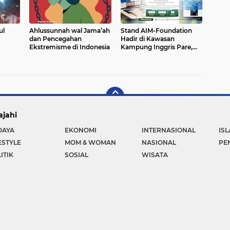
ul
Ahlussunnah wal Jama’ah
Stand AIM-Foundation
dan Pencegahan
Hadir di Kawasan
Ekstremisme di Indonesia
Kampung Inggris Pare,
Dorong Literasi dan
Wirausaha Gen Z
ajahi
DAYA
EKONOMI
INTERNASIONAL
IS
ESTYLE
MOM & WOMAN
NASIONAL
PE
ITIK
SOSIAL
WISATA