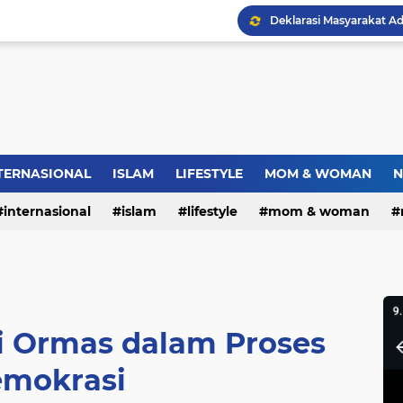
Jambret Tas Mahasiswi 
Warga RW.06 Wisma Tr
Dies Natalis SMP Negeri
TERNASIONAL
ISLAM
LIFESTYLE
MOM & WOMAN
N
Bupati Pemalang Lantik 
internasional
islam
lifestyle
mom & woman
si Ormas dalam Proses
mokrasi