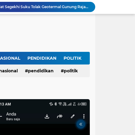
Deklarasi Masyarakat Adat Segekhi Suku Tolak Geotermal Gunung Rajabasa, Advokat Siap Kawal Secara Hukum
CACAT PROSEDUR TIDAK MENGHAPUS NILAI SEJARAH YANG TELAH DIPUTUSKAN OLEH ILMU
di Jalinsum Katibung, Pelaku Dibekuk Tim URC
Diduga Rugikan Keluarga Istri Hingga Ratusan Juta Rupiah, PMI Asal Nganjuk Dilaporkan ke Polda Jatim dan Diadukan ke BP3MI Jatim
opodo Guyub Rukun Maju Bersama
Tanggapan DLH Pesawaran: Kasus Sudah Pernah Disikapi, Akan Ditinjau Kembali
Blue Sky Hotel Balikpapan Destinasi Pernikahan Unggulan di Kalimantan Timur
 1 Comal Dihadiri Plt Bupati Pemalang Nurkholis
ASIONAL
PENDIDIKAN
POLITIK
Lagi dan Lagi Sungai Way Ratai Diduga Tercemar Limbah PETIIkan Bergelimpangan Mati, Rakyat Jadi Korban: Di Mana Negara? Ke Mana DLH dan Aparat Penegak Hukum?
Dirut PDAM Tirta Mulia Baru
nasional
pendidikan
politik