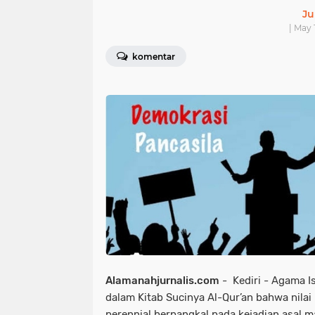
Ju
| May 
komentar
Alamanahjurnalis.com
- Kediri - Agama 
dalam Kitab Sucinya Al-Qur’an bahwa nilai
perennial berpangkal pada kejadian asal ma