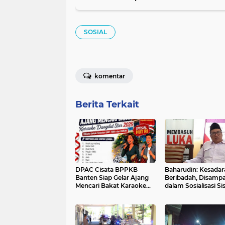
SOSIAL
komentar
Berita Terkait
DPAC Cisata BPPKB
Baharudin: Kesadar
Banten Siap Gelar Ajang
Beribadah, Disamp
Mencari Bakat Karaoke
dalam Sosialisasi S
Dangdut Star 2026
Aplikasi Baznas
Sambut HUT ke-81
Kabupaten Pemala
Kemerdekaan RI