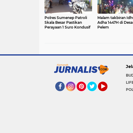
Polres Sumenep Patroli
Malam takbiran Idh
Skala Besar Pastikan
Adha 1447H di Desa
Perayaan 1 Suro Kondusif
Pelem
Jel
BU
LIF
POL
Facebook
Instagram
Pinterest
Twitter
YouTube