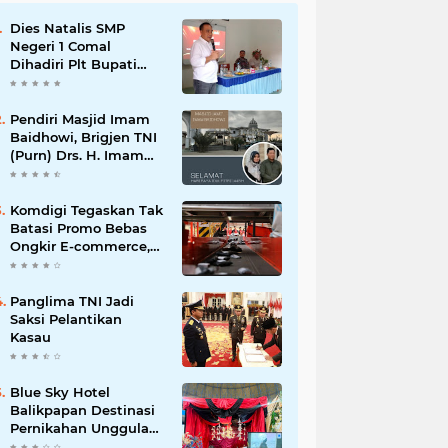
Dies Natalis SMP
Negeri 1 Comal
Dihadiri Plt Bupati
Pemalang Nurkholis
Pendiri Masjid Imam
Baidhowi, Brigjen TNI
(Purn) Drs. H. Imam
Baidhowi, M.M., C. Fr.A
Mengucapkan
Selamat Idul Fitri 1445
Komdigi Tegaskan Tak
H
Batasi Promo Bebas
Ongkir E-commerce,
tapi Perusahaan Kurir
Panglima TNI Jadi
Saksi Pelantikan
Kasau
Blue Sky Hotel
Balikpapan Destinasi
Pernikahan Unggulan
di Kalimantan Timur