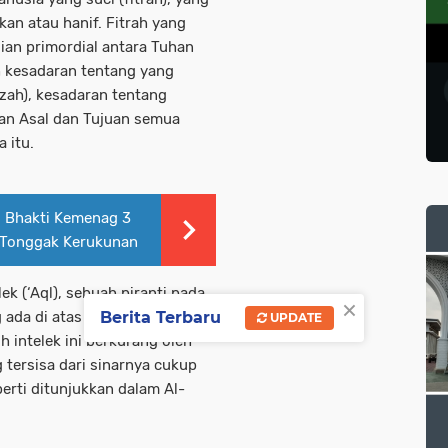
n atau hanif. Fitrah yang
jian primordial antara Tuhan
h kesadaran tentang yang
zah), kesadaran tentang
an Asal dan Tujuan semua
a itu.
l Bhakti Kemenag 3
i Tonggak Kerukunan
k (‘Aql), sebuah piranti pada
×
Berita Terbaru
da di atas dan di luar
UPDATE
h intelek ini berkurang oleh
 tersisa dari sinarnya cukup
perti ditunjukkan dalam Al-