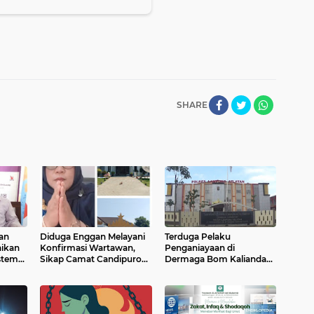
SHARE
an
Diduga Enggan Melayani
Terduga Pelaku
aikan
Konfirmasi Wartawan,
Penganiayaan di
istem
Sikap Camat Candipuro
Dermaga Bom Kalianda
Jadi Sorotan Publik
Belum Ditangkap, Kinerja
ng
Polres Lampung Selatan
Dipertanyakan