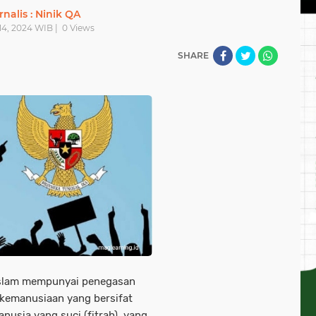
rnalis : Ninik QA
14, 2024 WIB |
0
Views
SHARE
Islam mempunyai penegasan
 kemanusiaan yang bersifat
nusia yang suci (fitrah), yang