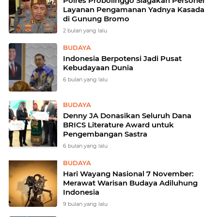
Polres Probolinggo Siagakan Personel
Layanan Pengamanan Yadnya Kasada
di Gunung Bromo
2 bulan yang lalu
BUDAYA
Indonesia Berpotensi Jadi Pusat
Kebudayaan Dunia
6 bulan yang lalu
BUDAYA
Denny JA Donasikan Seluruh Dana
BRICS Literature Award untuk
Pengembangan Sastra
6 bulan yang lalu
BUDAYA
Hari Wayang Nasional 7 November:
Merawat Warisan Budaya Adiluhung
Indonesia
9 bulan yang lalu