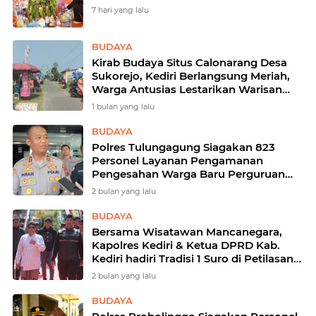
7 hari yang lalu
BUDAYA
Kirab Budaya Situs Calonarang Desa
Sukorejo, Kediri Berlangsung Meriah,
Warga Antusias Lestarikan Warisan
Leluhur
1 bulan yang lalu
BUDAYA
Polres Tulungagung Siagakan 823
Personel Layanan Pengamanan
Pengesahan Warga Baru Perguruan
Silat
2 bulan yang lalu
BUDAYA
Bersama Wisatawan Mancanegara,
Kapolres Kediri & Ketua DPRD Kab.
Kediri hadiri Tradisi 1 Suro di Petilasan
Sri Aji Joyoboyo
2 bulan yang lalu
BUDAYA