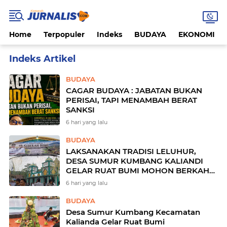
Home
Terpopuler
Indeks
BUDAYA
EKONOMI
Home
Currently Browsing: BUDAYA
BUDAYA
CAGAR BUDAYA : JABATAN BUKAN
PERISAI, TAPI MENAMBAH BERAT
SANKSI
6 hari yang lalu
BUDAYA
LAKSANAKAN TRADISI LELUHUR,
DESA SUMUR KUMBANG KALIANDI
GELAR RUAT BUMI MOHON BERKAH
DAN KESELAMATAN
6 hari yang lalu
BUDAYA
Desa Sumur Kumbang Kecamatan
Kalianda Gelar Ruat Bumi