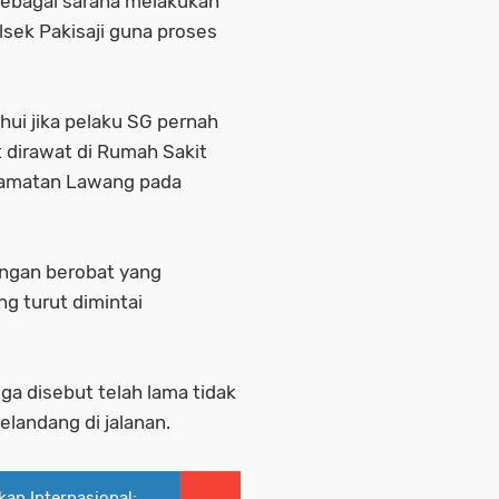
 sebagai sarana melakukan
sek Pakisaji guna proses
hui jika pelaku SG pernah
dirawat di Rumah Sakit
ecamatan Lawang pada
rangan berobat yang
ng turut dimintai
uga disebut telah lama tidak
landang di jalanan.
an Internasional: