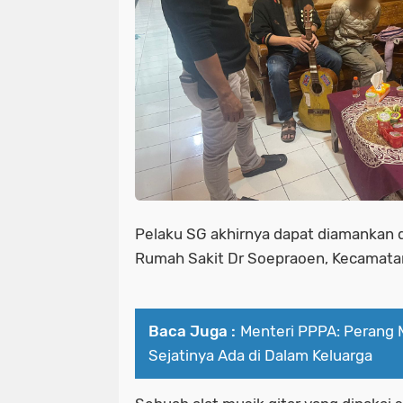
Pelaku SG akhirnya dapat diamankan di
Rumah Sakit Dr Soepraoen, Kecamata
Baca Juga :
Menteri PPPA: Perang 
Sejatinya Ada di Dalam Keluarga