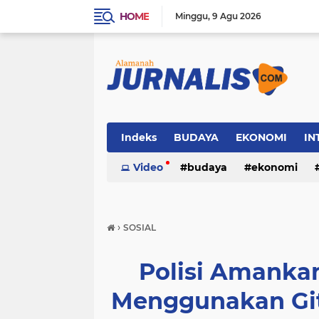
HOME
Minggu
9 Agu 2026
Indeks
BUDAYA
EKONOMI
IN
SOSIAL
Video
WISATA
budaya
ekonomi
sosial
wisata
›
SOSIAL
Polisi Amanka
Menggunakan Git