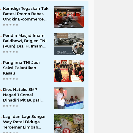
Komdigi Tegaskan Tak
Batasi Promo Bebas
Ongkir E-commerce,
tapi Perusahaan Kurir
Pendiri Masjid Imam
Baidhowi, Brigjen TNI
(Purn) Drs. H. Imam
Baidhowi, M.M., C. Fr.A
Mengucapkan
Selamat Idul Fitri 1445
Panglima TNI Jadi
H
Saksi Pelantikan
Kasau
Dies Natalis SMP
Negeri 1 Comal
Dihadiri Plt Bupati
Pemalang Nurkholis
Lagi dan Lagi Sungai
Way Ratai Diduga
Tercemar Limbah
PETIIkan