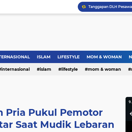
Dies Natalis SMP Negeri
Bupati Pemalang Lantik 
TERNASIONAL
ISLAM
LIFESTYLE
MOM & WOMAN
N
internasional
islam
lifestyle
mom & woman
Warga RW.06 Wisma Tr
n Pria Pukul Pemotor
ar Saat Mudik Lebaran