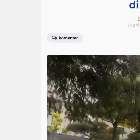
d
D
| Apri
komentar