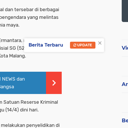
l dan tersebar di berbagai
g pengendara yang melintas
ia maya.
×
 Ermantara, mengatakan
Berita Terbaru
UPDATE
Vi
isial SG (52), warga Jalan S
Kota Malang.
RI NEWS dan
Ar
Bangsa
im Satuan Reserse Kriminal
 (14/4) dini hari.
Be
 melakukan penyelidikan di