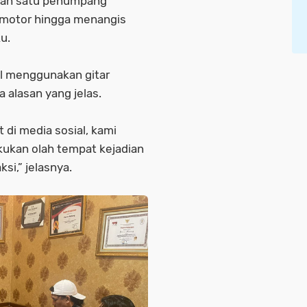
alah satu penumpang
 motor hingga menangis
ku.
l menggunakan gitar
alasan yang jelas.
 di media sosial, kami
ukan olah tempat kejadian
si,” jelasnya.