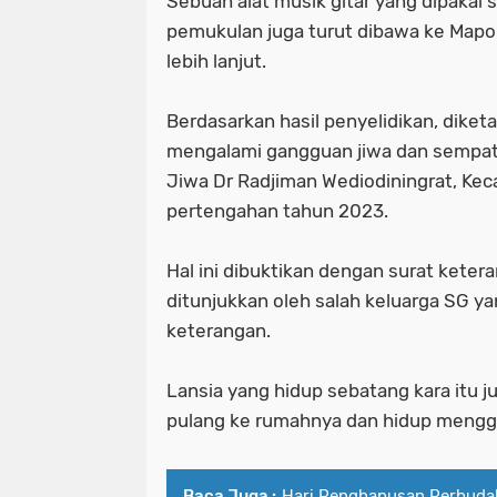
Sebuah alat musik gitar yang dipakai
pemukulan juga turut dibawa ke Mapol
lebih lanjut.
Berdasarkan hasil penyelidikan, diketa
mengalami gangguan jiwa dan sempat 
Jiwa Dr Radjiman Wediodiningrat, K
pertengahan tahun 2023.
Hal ini dibuktikan dengan surat kete
ditunjukkan oleh salah keluarga SG ya
keterangan.
Lansia yang hidup sebatang kara itu j
pulang ke rumahnya dan hidup mengge
Baca Juga :
Hari Penghapusan Perbudak