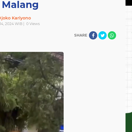
i Malang
joko Kariyono
l 14, 2024 WIB |
0
Views
SHARE