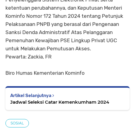
ketentuan perubahannya, dan Keputusan Menteri
Kominfo Nomor 172 Tahun 2024 tentang Petunjuk
Pelaksanaan PNPB yang berasal dari Pengenaan
Sanksi Denda Administratif Atas Pelanggaran
Pemenuhan Kewajiban PSE Lingkup Privat UGC
untuk Melakukan Pemutusan Akses.
Pewarta: Zackia, FR
Biro Humas Kementerian Kominfo
Artikel Selanjutnya
Jadwal Seleksi Catar Kemenkumham 2024
SOSIAL