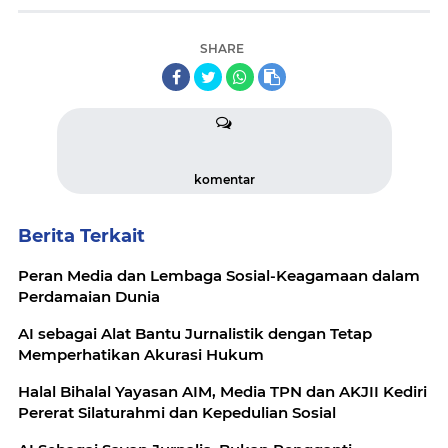
SHARE
komentar
Berita Terkait
Peran Media dan Lembaga Sosial-Keagamaan dalam
Perdamaian Dunia
AI sebagai Alat Bantu Jurnalistik dengan Tetap
Memperhatikan Akurasi Hukum
Halal Bihalal Yayasan AIM, Media TPN dan AKJII Kediri
Pererat Silaturahmi dan Kepedulian Sosial