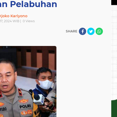
n Pelabuhan
joko Kariyono
17, 2024 WIB |
0
Views
SHARE