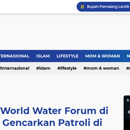
Bupati Pemalang Lantik 
Warga RW.06 Wisma Tr
Dies Natalis SMP Negeri
TERNASIONAL
ISLAM
LIFESTYLE
MOM & WOMAN
N
internasional
islam
lifestyle
mom & woman
World Water Forum di
 Gencarkan Patroli di