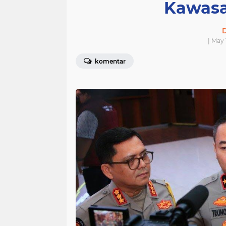
Kawasa
D
| May 
komentar