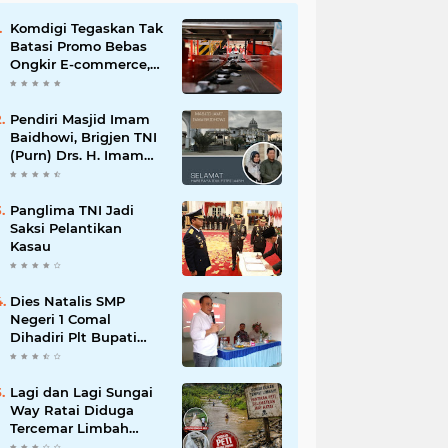
Komdigi Tegaskan Tak
Batasi Promo Bebas
Ongkir E-commerce,
tapi Perusahaan Kurir
Pendiri Masjid Imam
Baidhowi, Brigjen TNI
(Purn) Drs. H. Imam
Baidhowi, M.M., C. Fr.A
Mengucapkan
Selamat Idul Fitri 1445
Panglima TNI Jadi
H
Saksi Pelantikan
Kasau
Dies Natalis SMP
Negeri 1 Comal
Dihadiri Plt Bupati
Pemalang Nurkholis
Lagi dan Lagi Sungai
Way Ratai Diduga
Tercemar Limbah
PETIIkan