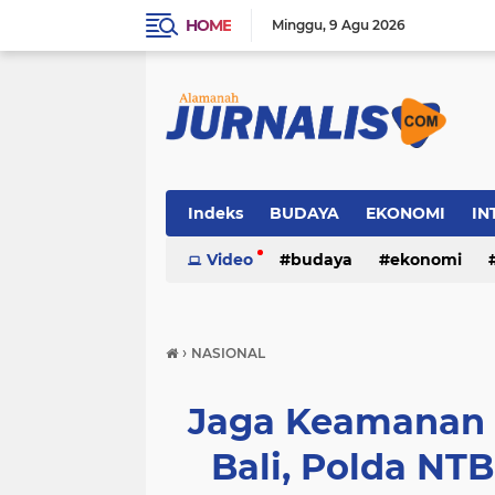
HOME
Minggu
9 Agu 2026
Indeks
BUDAYA
EKONOMI
IN
SOSIAL
Video
WISATA
budaya
ekonomi
sosial
wisata
›
NASIONAL
Jaga Keamanan 
Bali, Polda NTB