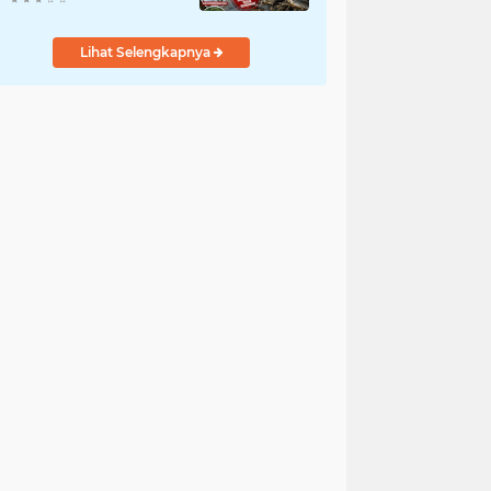
Bergelimpangan Mati,
Rakyat Jadi Korban: Di
Lihat Selengkapnya
Mana Negara? Ke
Mana DLH dan Aparat
Penegak Hukum?