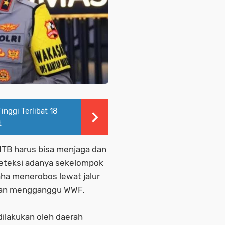
nggi Terlibat 18
t
NTB harus bisa menjaga dan
eteksi adanya sekelompok
aha menerobos lewat jalur
juan mengganggu WWF.
ilakukan oleh daerah