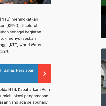
 (NTB) meningkatkan
kan (KRYD) di seluruh
kukan sebagai kegiatan
untuk menyukseskan
nggi (KTT) World Water
2024.
PH Bahas Persiapan
olda NTB, Kabaharkam Polri
jumlah lokasi pengamanan
wasan yang ada pelabuhan,”