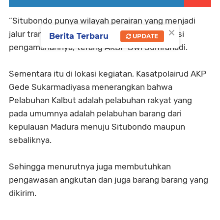
“Situbondo punya wilayah perairan yang menjadi
×
jalur transportasi laut, jadi itu perlu kita atensi
Berita Terbaru
UPDATE
pengamanannya,”terang AKBP Dwi Sumrahadi.
Sementara itu di lokasi kegiatan, Kasatpolairud AKP
Gede Sukarmadiyasa menerangkan bahwa
Pelabuhan Kalbut adalah pelabuhan rakyat yang
pada umumnya adalah pelabuhan barang dari
kepulauan Madura menuju Situbondo maupun
sebaliknya.
Sehingga menurutnya juga membutuhkan
pengawasan angkutan dan juga barang barang yang
dikirim.