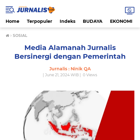
Home
Terpopuler
Indeks
BUDAYA
EKONOMI
›
SOSIAL
Media Alamanah Jurnalis
Bersinergi dengan Pemerintah
Jurnalis : Ninik QA
| June 21, 2024 WIB |
0
Views