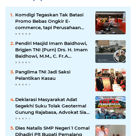
Komdigi Tegaskan Tak Batasi
Promo Bebas Ongkir E-
commerce, tapi Perusahaan
Kurir
Pendiri Masjid Imam Baidhowi,
Brigjen TNI (Purn) Drs. H. Imam
Baidhowi, M.M., C. Fr.A
Mengucapkan Selamat Idul Fitri
1445 H
Panglima TNI Jadi Saksi
Pelantikan Kasau
Deklarasi Masyarakat Adat
Segekhi Suku Tolak Geotermal
Gunung Rajabasa, Advokat Siap
Kawal Secara Hukum
Dies Natalis SMP Negeri 1 Comal
Dihadiri Plt Bupati Pemalang