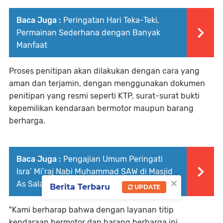
Baca Juga :
Peringatan Hari Teka-Teki,
Permainan Sederhana dengan Banyak
Manfaat
Proses penitipan akan dilakukan dengan cara yang
aman dan terjamin, dengan menggunakan dokumen
penitipan yang resmi seperti KTP, surat-surat bukti
kepemilikan kendaraan bermotor maupun barang
berharga.
Baca Juga :
Pengajian Umum Peringati
Isra’ Mi’raj Nabi Muhammad SAW di Masjid
×
As Salam Cangkring Berlangsung Khidmat
Berita Terbaru
UPDATE
"Kami berharap bahwa dengan layanan titip
kendaraan bermotor dan barang berharga ini,