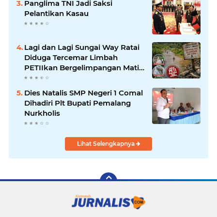
Panglima TNI Jadi Saksi
Pelantikan Kasau
Lagi dan Lagi Sungai Way Ratai
Diduga Tercemar Limbah
PETIIkan Bergelimpangan Mati,
Rakyat Jadi Korban: Di Mana
Negara? Ke Mana DLH dan
Dies Natalis SMP Negeri 1 Comal
Aparat Penegak Hukum?
Dihadiri Plt Bupati Pemalang
Nurkholis
Lihat Selengkapnya