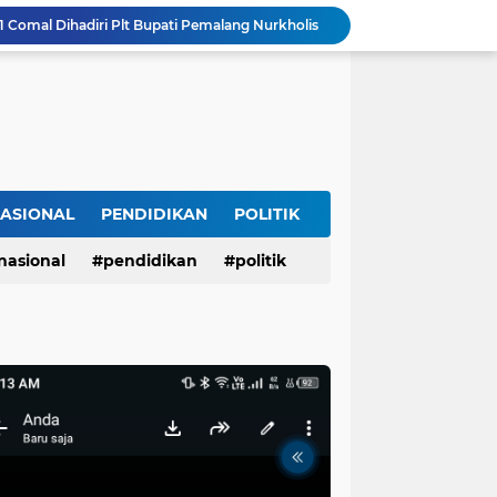
 1 Comal Dihadiri Plt Bupati Pemalang Nurkholis
Lagi dan Lagi Sungai Way Ratai Diduga Tercemar Limbah PETIIkan Bergelimpangan Mati, Rakyat Jadi Korban: Di Mana Negara? Ke Mana DLH dan Aparat Penegak Hukum?
Membangun Umat Dimulai dari Empat Misi Kenabian dan Lima Pilar Al-Ummah al-Muslimah
Dirut PDAM Tirta Mulia Baru
Deklarasi Masyarakat Adat Segekhi Suku Tolak Geotermal Gunung Rajabasa, Advokat Siap Kawal Secara Hukum
CACAT PROSEDUR TIDAK MENGHAPUS NILAI SEJARAH YANG TELAH DIPUTUSKAN OLEH ILMU
Diduga Rugikan Keluarga Istri Hingga Ratusan Juta Rupiah, PMI Asal Nganjuk Dilaporkan ke Polda Jatim dan Diadukan ke BP3MI Jatim
opodo Guyub Rukun Maju Bersama
ASIONAL
PENDIDIKAN
POLITIK
Tanggapan DLH Pesawaran: Kasus Sudah Pernah Disikapi, Akan Ditinjau Kembali
nasional
pendidikan
politik
Blue Sky Hotel Balikpapan Destinasi Pernikahan Unggulan di Kalimantan Timur