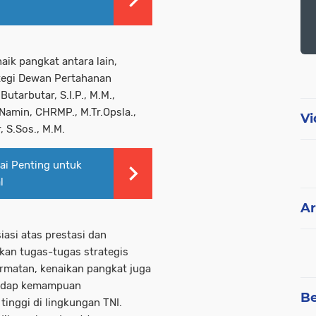
aik pangkat antara lain,
tegi Dewan Pertahanan
tarbutar, S.I.P., M.M.,
amin, CHRMP., M.Tr.Opsla.,
Vi
 S.Sos., M.M.
lai Penting untuk
l
Ar
iasi atas prestasi dan
kan tugas-tugas strategis
rmatan, kenaikan pangkat juga
hadap kemampuan
Be
tinggi di lingkungan TNI.