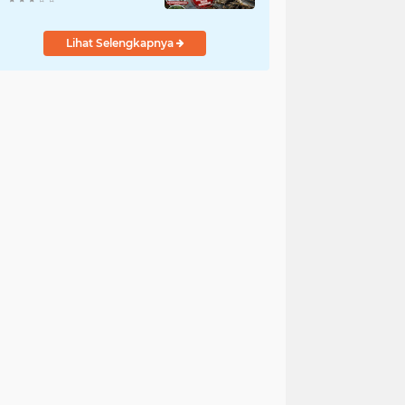
Bergelimpangan Mati,
Rakyat Jadi Korban: Di
Lihat Selengkapnya
Mana Negara? Ke
Mana DLH dan Aparat
Penegak Hukum?