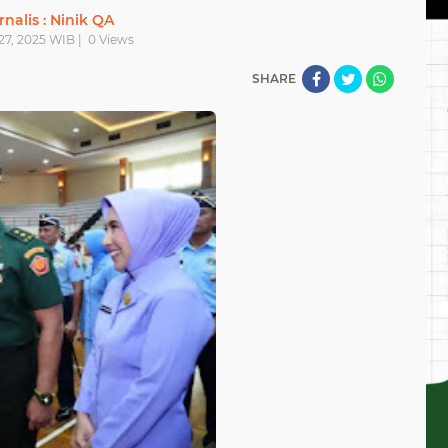
rnalis : Ninik QA
27, 2025 WIB |
0
Views
SHARE