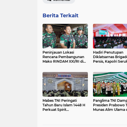
Berita Terkait
Peninjauan Lokasi
Hadiri Penutupan
Rencana Pembangunan
Diklatsarnas Brigad
Mako RINDAM XXI/RI di
Persis, Kapolri Ser
Lamsel, Brigjen TNI:
Jaga Persatuan-Ke
Segera Dimulai
Mabes TNI Peringati
Panglima TNI Damp
Tahun Baru Islam 1448 H
Presiden Prabowo 
Perkuat Spirit
Munas Alim Ulama 
Pengabdian dan
Konbes NU 2026 di
Profesionalisme Prajurit
Bangkalan