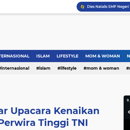
Dies Natalis SMP Negeri
Bupati Pemalang Lantik 
Warga RW.06 Wisma Tr
TERNASIONAL
ISLAM
LIFESTYLE
MOM & WOMAN
N
internasional
islam
lifestyle
mom & woman
ar Upacara Kenaikan
Perwira Tinggi TNI