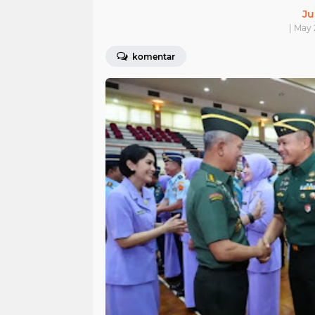
Ju
| May 
komentar