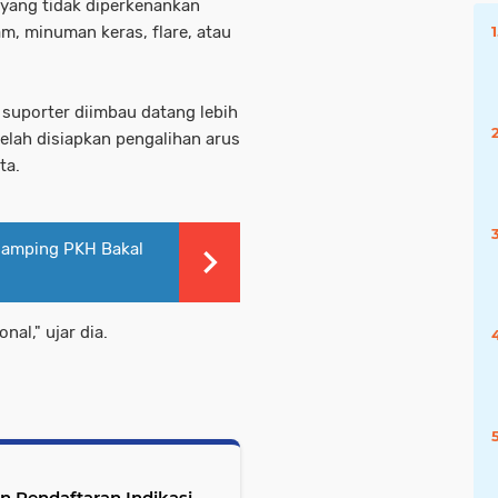
 yang tidak diperkenankan
am, minuman keras, flare, atau
suporter diimbau datang lebih
telah disiapkan pengalihan arus
ta.
amping PKH Bakal
nal," ujar dia.
 Pendaftaran Indikasi