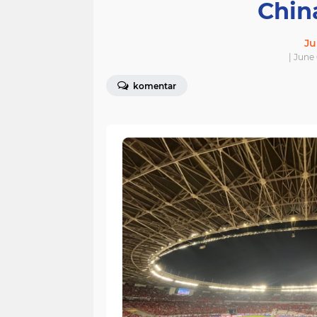
Chin
Ju
| June
komentar