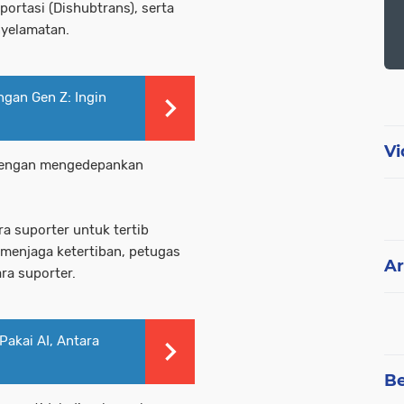
ortasi (Dishubtrans), serta
yelamatan.
gan Gen Z: Ingin
Vi
dengan mengedepankan
a suporter untuk tertib
 menjaga ketertiban, petugas
Ar
a suporter.
akai AI, Antara
Be