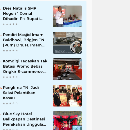
Dies Natalis SMP
Negeri 1 Comal
Dihadiri Plt Bupati
Pemalang Nurkholis
Pendiri Masjid Imam
Baidhowi, Brigjen TNI
(Purn) Drs. H. Imam
Baidhowi, M.M., C. Fr.A
Mengucapkan
Selamat Idul Fitri 1445
Komdigi Tegaskan Tak
H
Batasi Promo Bebas
Ongkir E-commerce,
tapi Perusahaan Kurir
Panglima TNI Jadi
Saksi Pelantikan
Kasau
Blue Sky Hotel
Balikpapan Destinasi
Pernikahan Unggulan
di Kalimantan Timur