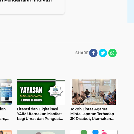
SHARE
ion
Literasi dan Digitalisasi
Tokoh Lintas Agama
YAIM Utamakan Manfaat
Minta Laporan Terhadap
re,
bagi Umat dan Penguatan
JK Dicabut, Utamakan
Bangsa
Persatuan