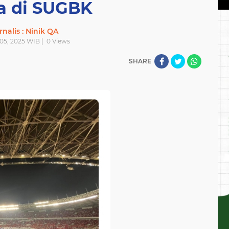
a di SUGBK
rnalis : Ninik QA
 05, 2025 WIB |
0
Views
SHARE