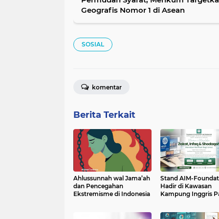
Geografis Nomor 1 di Asean
SOSIAL
komentar
Berita Terkait
Ahlussunnah wal Jama’ah
Stand AIM-Foundat
dan Pencegahan
Hadir di Kawasan
Ekstremisme di Indonesia
Kampung Inggris Pa
Dorong Literasi dan
Wirausaha Gen Z