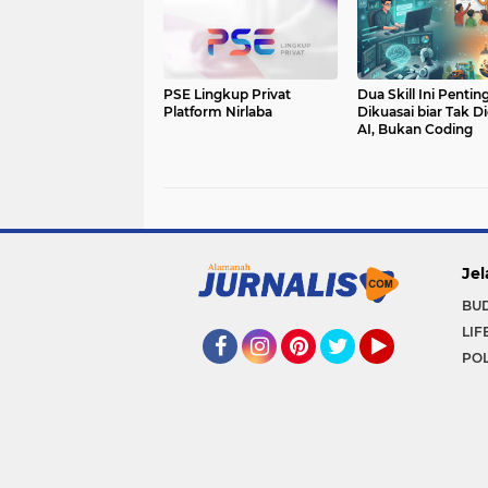
PSE Lingkup Privat
Dua Skill Ini Pentin
Platform Nirlaba
Dikuasai biar Tak D
AI, Bukan Coding
Jel
BU
LIF
POL
Facebook
Instagram
Pinterest
Twitter
YouTube