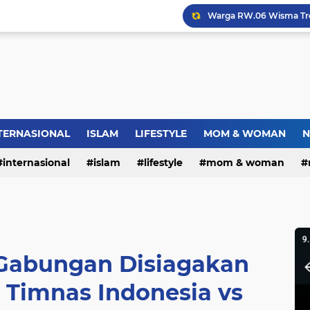
Dies Natalis SMP Negeri
Bupati Pemalang Lantik 
Jambret Tas Mahasiswi 
TERNASIONAL
ISLAM
LIFESTYLE
MOM & WOMAN
N
internasional
islam
lifestyle
mom & woman
Warga RW.06 Wisma Tr
 Gabungan Disiagakan
Timnas Indonesia vs