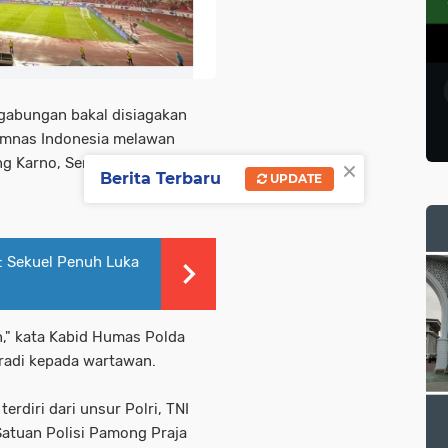
gabungan bakal disiagakan
imnas Indonesia melawan
×
g Karno, Senayan, Jakarta,
Berita Terbaru
UPDATE
2: Sekuel Penuh Luka
n," kata Kabid Humas Polda
radi kepada wartawan.
rdiri dari unsur Polri, TNI
Satuan Polisi Pamong Praja