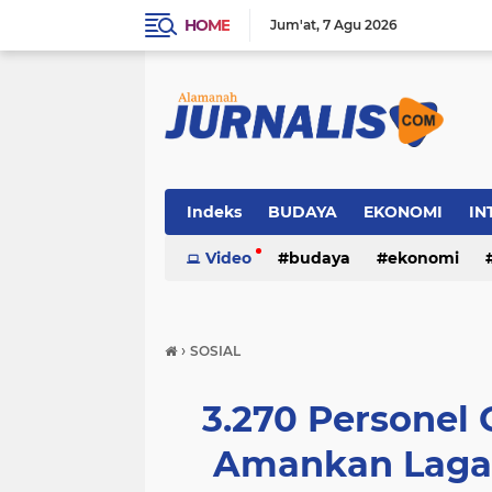
HOME
Jum'at
7 Agu 2026
Indeks
BUDAYA
EKONOMI
IN
SOSIAL
Video
WISATA
budaya
ekonomi
sosial
wisata
›
SOSIAL
3.270 Personel
Amankan Laga 