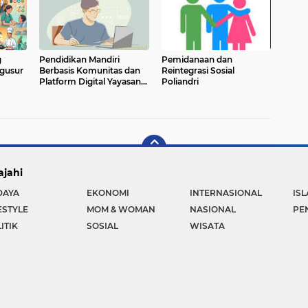
g
Pendidikan Mandiri
Pemidanaan dan
igusur
Berbasis Komunitas dan
Reintegrasi Sosial
Platform Digital Yayasan
Poliandri
AIM
ajahi
DAYA
EKONOMI
INTERNASIONAL
IS
ESTYLE
MOM & WOMAN
NASIONAL
PE
ITIK
SOSIAL
WISATA