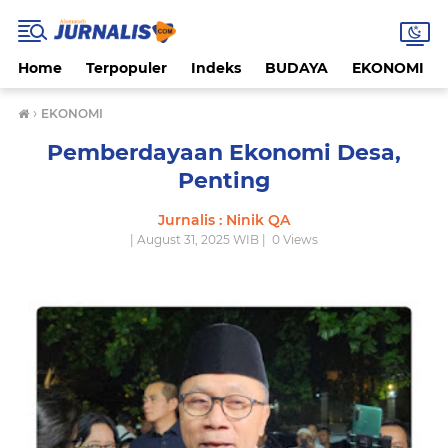
Home
Terpopuler
Indeks
BUDAYA
EKONOMI
›
EKONOMI
Pemberdayaan Ekonomi Desa,
Penting
Jurnalis : Ninik QA
| August 31, 2025 WIB |
0
Views