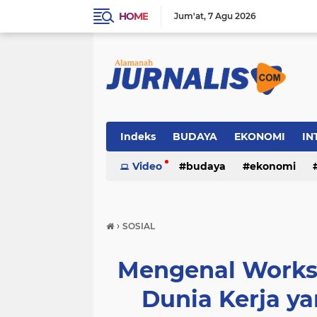
HOME
Jum'at
7 Agu 2026
Indeks
BUDAYA
EKONOMI
IN
SOSIAL
Video
WISATA
budaya
ekonomi
sosial
wisata
›
SOSIAL
Mengenal Worksl
Dunia Kerja y