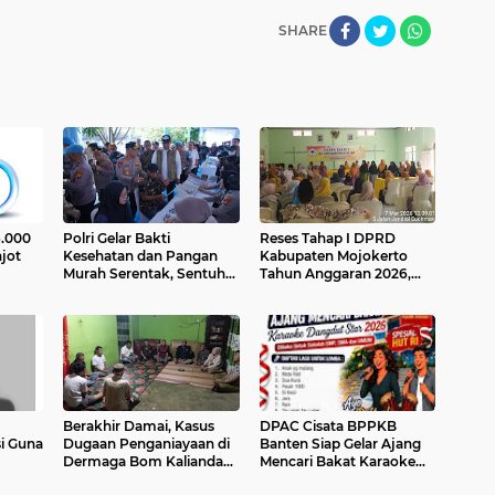
SHARE
6.000
Polri Gelar Bakti
Reses Tahap I DPRD
jot
Kesehatan dan Pangan
Kabupaten Mojokerto
Murah Serentak, Sentuh
Tahun Anggaran 2026,
Ojol hingga Buruh
Any Mahnunah Berbagi
Menjelang Idulfitri
Santunan Anak Yatim dan
Kaum Duafa
Berakhir Damai, Kasus
DPAC Cisata BPPKB
i Guna
Dugaan Penganiayaan di
Banten Siap Gelar Ajang
Dermaga Bom Kalianda
Mencari Bakat Karaoke
an
Diselesaikan Secara
Dangdut Star 2026