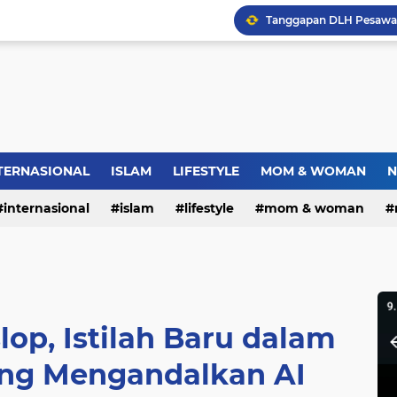
Dies Natalis SMP Negeri
Bupati Pemalang Lantik 
Jambret Tas Mahasiswi 
TERNASIONAL
ISLAM
LIFESTYLE
MOM & WOMAN
N
internasional
islam
lifestyle
mom & woman
Warga RW.06 Wisma Tr
op, Istilah Baru dalam
ang Mengandalkan AI