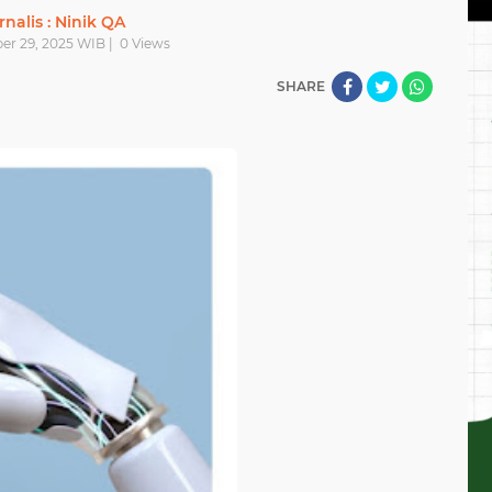
rnalis : Ninik QA
er 29, 2025 WIB |
0
Views
SHARE