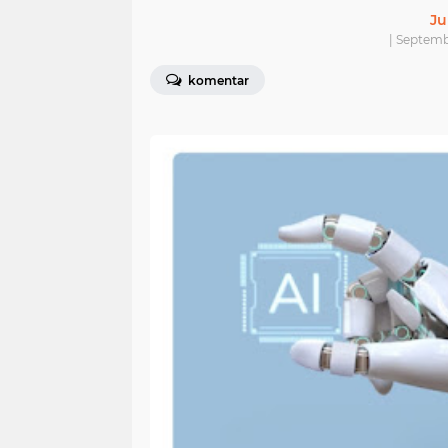
Ju
| Septemb
komentar