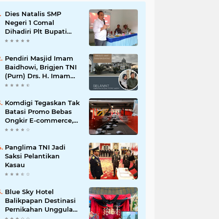
Dies Natalis SMP
Negeri 1 Comal
Dihadiri Plt Bupati
Pemalang Nurkholis
Pendiri Masjid Imam
Baidhowi, Brigjen TNI
(Purn) Drs. H. Imam
Baidhowi, M.M., C. Fr.A
Mengucapkan
Selamat Idul Fitri 1445
Komdigi Tegaskan Tak
H
Batasi Promo Bebas
Ongkir E-commerce,
tapi Perusahaan Kurir
Panglima TNI Jadi
Saksi Pelantikan
Kasau
Blue Sky Hotel
Balikpapan Destinasi
Pernikahan Unggulan
di Kalimantan Timur