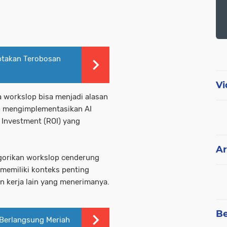
ptakan Terobosan
Vi
 workslop bisa menjadi alasan
h mengimplementasikan AI
Investment (ROI) yang
Ar
egorikan workslop cenderung
 memiliki konteks penting
 kerja lain yang menerimanya.
Be
 Berlangsung Meriah