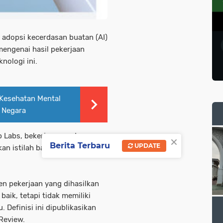
a adopsi kecerdasan buatan (AI)
mengenai hasil pekerjaan
knologi ini.
 Kesehatan Mental
 Negara
Up Labs, bekerja sama dengan
×
Berita Terbaru
UPDATE
an istilah baru untuk
ten pekerjaan yang dihasilkan
aik, tetapi tidak memiliki
 Definisi ini dipublikasikan
 Review.