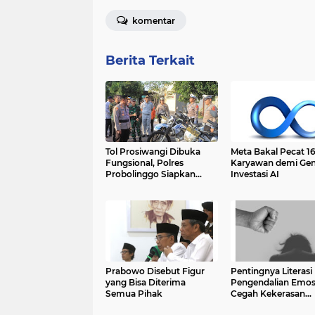
komentar
Berita Terkait
Tol Prosiwangi Dibuka
Meta Bakal Pecat 1
Fungsional, Polres
Karyawan demi Gen
Probolinggo Siapkan
Investasi AI
Langkah Antisipasi
Lonjakan Pemudik
Prabowo Disebut Figur
Pentingnya Literasi
yang Bisa Diterima
Pengendalian Emos
Semua Pihak
Cegah Kekerasan
terhadap Perempu