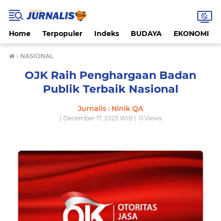
Home
Terpopuler
Indeks
BUDAYA
EKONOMI
›
NASIONAL
OJK Raih Penghargaan Badan
Publik Terbaik Nasional
Jurnalis : Ninik QA
| December 17, 2025 WIB |
0
Views