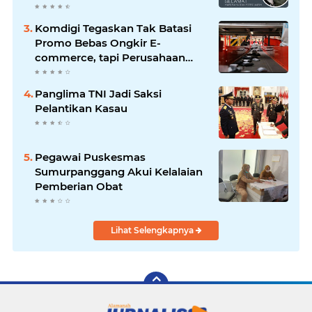
Mengucapkan Selamat Idul Fitri
1445 H
Komdigi Tegaskan Tak Batasi
Promo Bebas Ongkir E-
commerce, tapi Perusahaan
Kurir
Panglima TNI Jadi Saksi
Pelantikan Kasau
Pegawai Puskesmas
Sumurpanggang Akui Kelalaian
Pemberian Obat
Lihat Selengkapnya