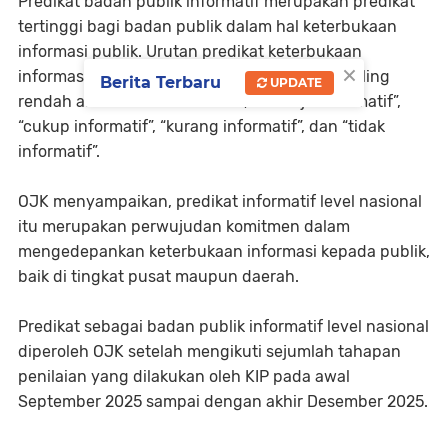
Predikat badan publik informatif merupakan predikat
tertinggi bagi badan publik dalam hal keterbukaan
informasi publik. Urutan predikat keterbukaan
×
informasi publik dari yang tertinggi hingga paling
Berita Terbaru
UPDATE
rendah antara lain “informatif”, “menuju informatif”,
“cukup informatif”, “kurang informatif”, dan “tidak
informatif”.
OJK menyampaikan, predikat informatif level nasional
itu merupakan perwujudan komitmen dalam
mengedepankan keterbukaan informasi kepada publik,
baik di tingkat pusat maupun daerah.
Predikat sebagai badan publik informatif level nasional
diperoleh OJK setelah mengikuti sejumlah tahapan
penilaian yang dilakukan oleh KIP pada awal
September 2025 sampai dengan akhir Desember 2025.