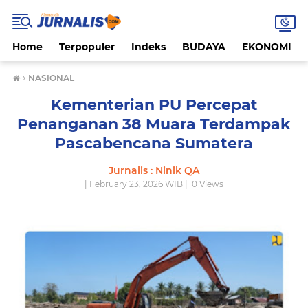
Home
Terpopuler
Indeks
BUDAYA
EKONOMI
›
NASIONAL
Kementerian PU Percepat
Penanganan 38 Muara Terdampak
Pascabencana Sumatera
Jurnalis : Ninik QA
| February 23, 2026 WIB |
0
Views