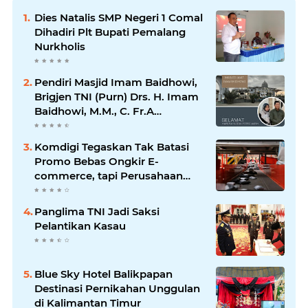
Dies Natalis SMP Negeri 1 Comal
Dihadiri Plt Bupati Pemalang
Nurkholis
Pendiri Masjid Imam Baidhowi,
Brigjen TNI (Purn) Drs. H. Imam
Baidhowi, M.M., C. Fr.A
Mengucapkan Selamat Idul Fitri
1445 H
Komdigi Tegaskan Tak Batasi
Promo Bebas Ongkir E-
commerce, tapi Perusahaan
Kurir
Panglima TNI Jadi Saksi
Pelantikan Kasau
Blue Sky Hotel Balikpapan
Destinasi Pernikahan Unggulan
di Kalimantan Timur