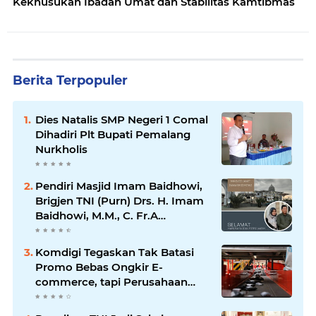
Kekhusukan Ibadah Umat dan Stabilitas Kamtibmas
Berita Terpopuler
Dies Natalis SMP Negeri 1 Comal
Dihadiri Plt Bupati Pemalang
Nurkholis
Pendiri Masjid Imam Baidhowi,
Brigjen TNI (Purn) Drs. H. Imam
Baidhowi, M.M., C. Fr.A
Mengucapkan Selamat Idul Fitri
1445 H
Komdigi Tegaskan Tak Batasi
Promo Bebas Ongkir E-
commerce, tapi Perusahaan
Kurir