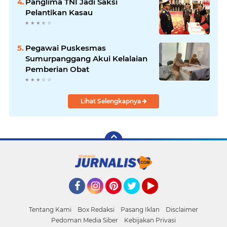
Panglima TNI Jadi Saksi
Pelantikan Kasau
Pegawai Puskesmas
Sumurpanggang Akui Kelalaian
Pemberian Obat
Lihat Selengkapnya
Facebook
Instagram
Pinterest
Twitter
YouTube
Tentang Kami
Box Redaksi
Pasang Iklan
Disclaimer
Pedoman Media Siber
Kebijakan Privasi