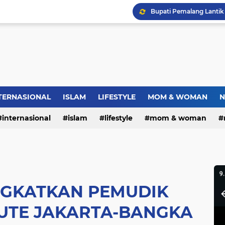
Bupati Pemalang Lantik 
Warga RW.06 Wisma Tr
Dies Natalis SMP Negeri
TERNASIONAL
ISLAM
LIFESTYLE
MOM & WOMAN
N
internasional
islam
lifestyle
mom & woman
NGKATKAN PEMUDIK
RUTE JAKARTA-BANGKA