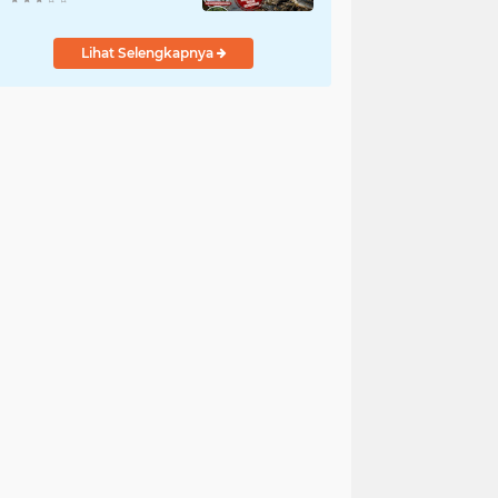
Bergelimpangan Mati,
Rakyat Jadi Korban: Di
Lihat Selengkapnya
Mana Negara? Ke
Mana DLH dan Aparat
Penegak Hukum?