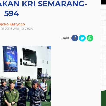
AKAN KRI SEMARANG-
594
joko Kariyono
 16, 2026 WIB |
0
Views
SHARE