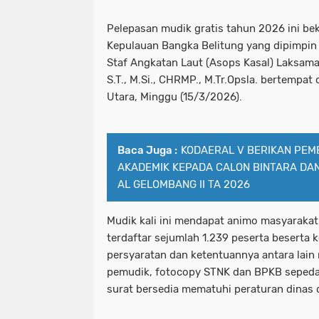
Pelepasan mudik gratis tahun 2026 ini b
Kepulauan Bangka Belitung yang dipimpin 
Staf Angkatan Laut (Asops Kasal) Laksam
S.T., M.Si., CHRMP., M.Tr.Opsla. bertempat 
Utara, Minggu (15/3/2026).
Baca Juga :
KODAERAL V BERIKAN PEM
AKADEMIK KEPADA CALON BINTARA DAN
AL GELOMBANG II TA 2026
Mudik kali ini mendapat animo masyarakat
terdaftar sejumlah 1.239 peserta beserta
persyaratan dan ketentuannya antara lai
pemudik, fotocopy STNK dan BPKB sepeda
surat bersedia mematuhi peraturan dinas 