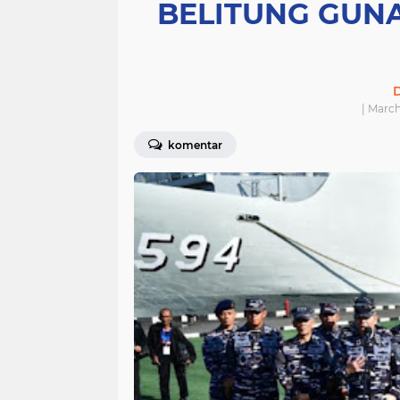
BELITUNG GUN
D
| March
komentar