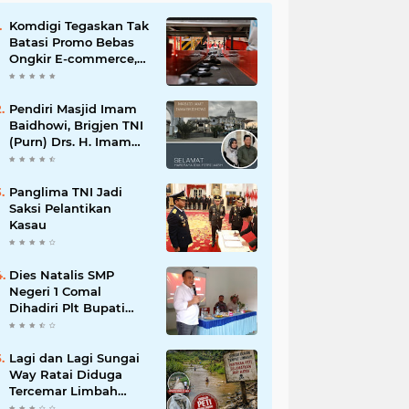
Komdigi Tegaskan Tak
Batasi Promo Bebas
Ongkir E-commerce,
tapi Perusahaan Kurir
Pendiri Masjid Imam
Baidhowi, Brigjen TNI
(Purn) Drs. H. Imam
Baidhowi, M.M., C. Fr.A
Mengucapkan
Selamat Idul Fitri 1445
Panglima TNI Jadi
H
Saksi Pelantikan
Kasau
Dies Natalis SMP
Negeri 1 Comal
Dihadiri Plt Bupati
Pemalang Nurkholis
Lagi dan Lagi Sungai
Way Ratai Diduga
Tercemar Limbah
PETIIkan