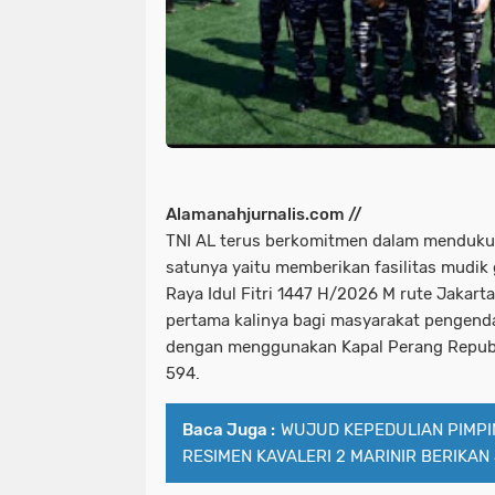
Alamanahjurnalis.com //
TNI AL terus berkomitmen dalam menduku
satunya yaitu memberikan fasilitas mudik g
Raya Idul Fitri 1447 H/2026 M rute Jakart
pertama kalinya bagi masyarakat pengend
dengan menggunakan Kapal Perang Republ
594.
Baca Juga :
WUJUD KEPEDULIAN PIMP
RESIMEN KAVALERI 2 MARINIR BERIKA