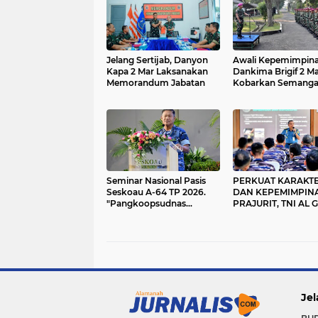
Jelang Sertijab, Danyon
Awali Kepemimpina
Kapa 2 Mar Laksanakan
Dankima Brigif 2 Ma
Memorandum Jabatan
Kobarkan Semanga
Juang, Disiplin, dan
Soliditas Prajurit
Seminar Nasional Pasis
PERKUAT KARAKT
Seskoau A-64 TP 2026.
DAN KEPEMIMPIN
"Pangkoopsudnas
PRAJURIT, TNI AL 
Sampaikan Materi
BINTAL FUNGSI
Tranformasi Operasi
KOMANDO BAGI
Udara Gabungan"
PERWIRA PERTAM
Jel