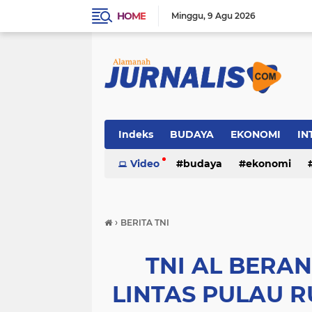
HOME
Minggu
9 Agu 2026
Indeks
BUDAYA
EKONOMI
IN
SOSIAL
Video
WISATA
budaya
ekonomi
sosial
wisata
›
BERITA TNI
TNI AL BERA
LINTAS PULAU 