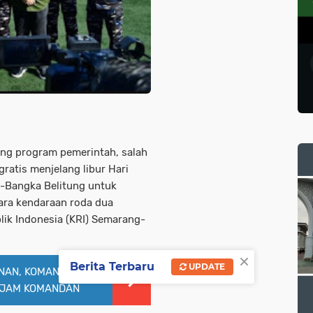
ng program pemerintah, salah
ratis menjelang libur Hari
a-Bangka Belitung untuk
ara kendaraan roda dua
ik Indonesia (KRI) Semarang-
×
Berita Terbaru
UPDATE
INAN, KOMANDAN
N JAM KOMANDAN