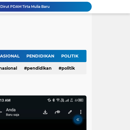
Dirut PDAM Tirta Mulia Baru
Deklarasi Masyarakat Adat Segekhi Suku Tolak Geotermal Gunung Rajabasa, Advokat Siap Kawal Secara Hukum
CACAT PROSEDUR TIDAK MENGHAPUS NILAI SEJARAH YANG TELAH DIPUTUSKAN OLEH ILMU
Diduga Rugikan Keluarga Istri Hingga Ratusan Juta Rupiah, PMI Asal Nganjuk Dilaporkan ke Polda Jatim dan Diadukan ke BP3MI Jatim
opodo Guyub Rukun Maju Bersama
Tanggapan DLH Pesawaran: Kasus Sudah Pernah Disikapi, Akan Ditinjau Kembali
Blue Sky Hotel Balikpapan Destinasi Pernikahan Unggulan di Kalimantan Timur
 1 Comal Dihadiri Plt Bupati Pemalang Nurkholis
ASIONAL
PENDIDIKAN
POLITIK
Lagi dan Lagi Sungai Way Ratai Diduga Tercemar Limbah PETIIkan Bergelimpangan Mati, Rakyat Jadi Korban: Di Mana Negara? Ke Mana DLH dan Aparat Penegak Hukum?
Membangun Umat Dimulai dari Empat Misi Kenabian dan Lima Pilar Al-Ummah al-Muslimah
nasional
pendidikan
politik