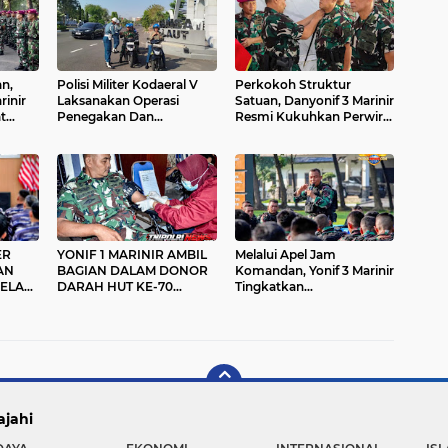
n,
Polisi Militer Kodaeral V
Perkokoh Struktur
rinir
Laksanakan Operasi
Satuan, Danyonif 3 Marinir
t
Penegakan Dan
Resmi Kukuhkan Perwira
Penertiban Di Wilayah
Staf, Danki, dan Bintara
Surabaya
Utama
ER
YONIF 1 MARINIR AMBIL
Melalui Apel Jam
AN
BAGIAN DALAM DONOR
Komandan, Yonif 3 Marinir
GELAR
DARAH HUT KE-70
Tingkatkan
PUSPENERBAL TNI AL
Profesionalisme dan
Kesiapsiagaan
A
ajahi