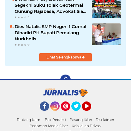
Segekhi Suku Tolak Geotermal
Gunung Rajabasa, Advokat Siap
Kawal Secara Hukum
Dies Natalis SMP Negeri 1 Comal
Dihadiri Plt Bupati Pemalang
Nurkholis
Lihat Selengkapnya
Facebook
Instagram
Pinterest
Twitter
YouTube
Tentang Kami
Box Redaksi
Pasang Iklan
Disclaimer
Pedoman Media Siber
Kebijakan Privasi