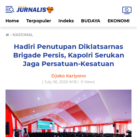
Home
Terpopuler
Indeks
BUDAYA
EKONOMI
›
NASIONAL
Hadiri Penutupan Diklatsarnas
Brigade Persis, Kapolri Serukan
Jaga Persatuan-Kesatuan
Djoko Kariyono
| July 06, 2026 WIB |
0
Views