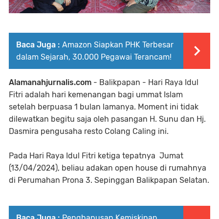
Baca Juga :
Amazon Siapkan PHK Terbesar
dalam Sejarah, 30.000 Pegawai Terancam!
Alamanahjurnalis.com
- Balikpapan - Hari Raya Idul
Fitri adalah hari kemenangan bagi ummat Islam
setelah berpuasa 1 bulan lamanya. Moment ini tidak
dilewatkan begitu saja oleh pasangan H. Sunu dan Hj.
Dasmira pengusaha resto Colang Caling ini.
Pada Hari Raya Idul Fitri ketiga tepatnya Jumat
(13/04/2024), beliau adakan open house di rumahnya
di Perumahan Prona 3. Sepinggan Balikpapan Selatan.
Baca Juga :
Penghapusan Kemiskinan