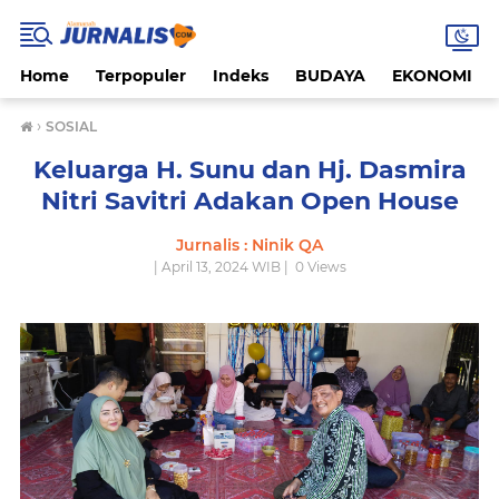
Home
Terpopuler
Indeks
BUDAYA
EKONOMI
›
SOSIAL
Keluarga H. Sunu dan Hj. Dasmira
Nitri Savitri Adakan Open House
Jurnalis : Ninik QA
| April 13, 2024 WIB |
0
Views