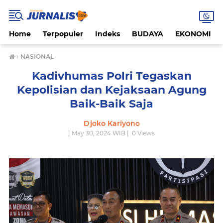
Home
Terpopuler
Indeks
BUDAYA
EKONOMI
›
NASIONAL
Kadivhumas Polri Tegaskan
Kepolisian dan Kejaksaan Agung
Baik-Baik Saja
Djoko Kariyono
| May 30, 2024 WIB |
0
Views