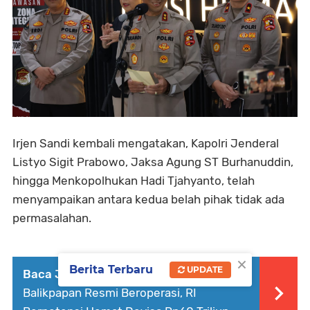
Irjen Sandi kembali mengatakan, Kapolri Jenderal
Listyo Sigit Prabowo, Jaksa Agung ST Burhanuddin,
hingga Menkopolhukan Hadi Tjahyanto, telah
menyampaikan antara kedua belah pihak tidak ada
permasalahan.
×
Berita Terbaru
UPDATE
Baca Juga :
Kilang Terintegrasi
Balikpapan Resmi Beroperasi, RI