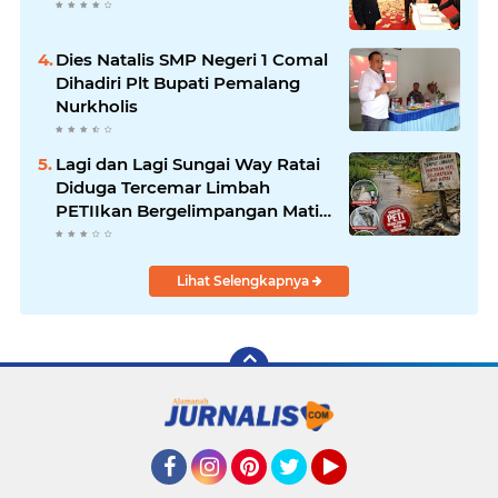
Dies Natalis SMP Negeri 1 Comal
Dihadiri Plt Bupati Pemalang
Nurkholis
Lagi dan Lagi Sungai Way Ratai
Diduga Tercemar Limbah
PETIIkan Bergelimpangan Mati,
Rakyat Jadi Korban: Di Mana
Negara? Ke Mana DLH dan
Aparat Penegak Hukum?
Lihat Selengkapnya
Facebook
Instagram
Pinterest
Twitter
YouTube