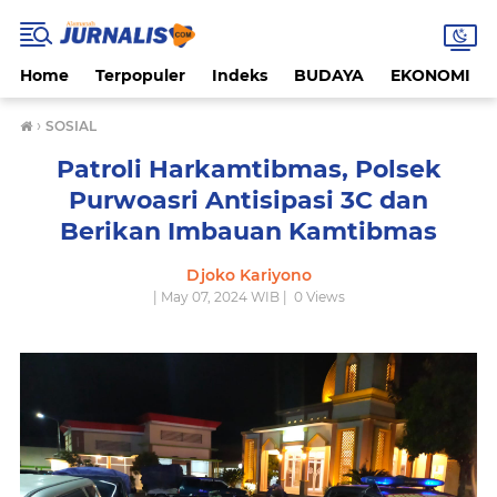
Home
Terpopuler
Indeks
BUDAYA
EKONOMI
›
SOSIAL
Patroli Harkamtibmas, Polsek
Purwoasri Antisipasi 3C dan
Berikan Imbauan Kamtibmas
Djoko Kariyono
| May 07, 2024 WIB |
0
Views