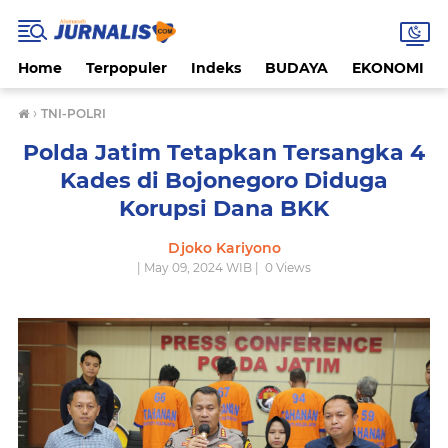
Home
Terpopuler
Indeks
BUDAYA
EKONOMI
›
TNI-POLRI
Polda Jatim Tetapkan Tersangka 4
Kades di Bojonegoro Diduga
Korupsi Dana BKK
Djoko Kariyono
| May 09, 2024 WIB |
0
Views