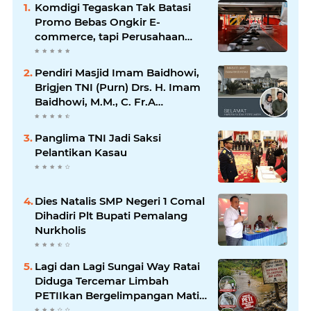
Komdigi Tegaskan Tak Batasi
Promo Bebas Ongkir E-
commerce, tapi Perusahaan
Kurir
Pendiri Masjid Imam Baidhowi,
Brigjen TNI (Purn) Drs. H. Imam
Baidhowi, M.M., C. Fr.A
Mengucapkan Selamat Idul Fitri
1445 H
Panglima TNI Jadi Saksi
Pelantikan Kasau
Dies Natalis SMP Negeri 1 Comal
Dihadiri Plt Bupati Pemalang
Nurkholis
Lagi dan Lagi Sungai Way Ratai
Diduga Tercemar Limbah
PETIIkan Bergelimpangan Mati,
Rakyat Jadi Korban: Di Mana