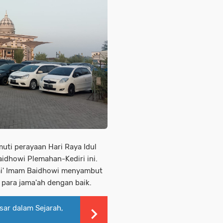
uti perayaan Hari Raya Idul
aidhowi Plemahan-Kediri ini.
ami' Imam Baidhowi menyambut
para jama'ah dengan baik.
ar dalam Sejarah,