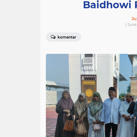
Baidhowi 
Ju
| June
komentar