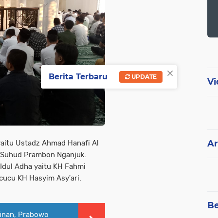
×
Berita Terbaru
UPDATE
Vi
Ar
yaitu Ustadz Ahmad Hanafi Al
h Suhud Prambon Nganjuk.
Idul Adha yaitu KH Fahmi
cucu KH Hasyim Asy'ari.
Be
inan, Prabowo