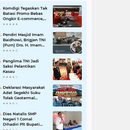
Komdigi Tegaskan Tak
Batasi Promo Bebas
Ongkir E-commerce,
tapi Perusahaan Kurir
Pendiri Masjid Imam
Baidhowi, Brigjen TNI
(Purn) Drs. H. Imam
Baidhowi, M.M., C. Fr.A
Mengucapkan
Selamat Idul Fitri 1445
Panglima TNI Jadi
H
Saksi Pelantikan
Kasau
Deklarasi Masyarakat
Adat Segekhi Suku
Tolak Geotermal
Gunung Rajabasa,
Advokat Siap Kawal
Secara Hukum
Dies Natalis SMP
Negeri 1 Comal
Dihadiri Plt Bupati
Pemalang Nurkholis