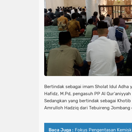
Bertindak sebagai imam Sholat Idul Adha 
Hafidz, M.Pd, pengasuh PP Al Qur'aniyya
Sedangkan yang bertindak sebagai Khotib 
Amrulloh Hadziq dari Tebuireng Jombang 
Baca Juga :
Fokus Pengentasan Kemisk