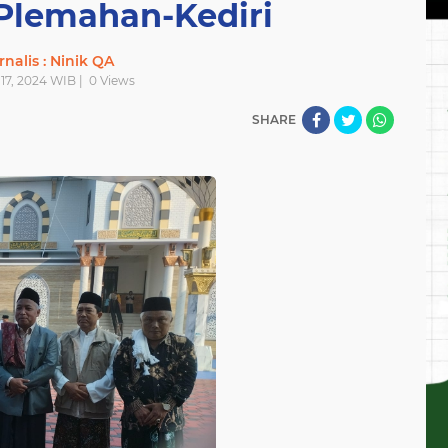
Plemahan-Kediri
rnalis : Ninik QA
 17, 2024 WIB |
0
Views
SHARE