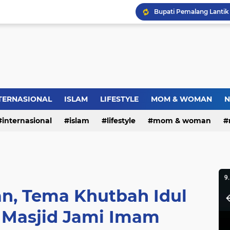
Bupati Pemalang Lantik 
Warga RW.06 Wisma Tr
Dies Natalis SMP Negeri
TERNASIONAL
ISLAM
LIFESTYLE
MOM & WOMAN
N
internasional
islam
lifestyle
mom & woman
n, Tema Khutbah Idul
 Masjid Jami Imam