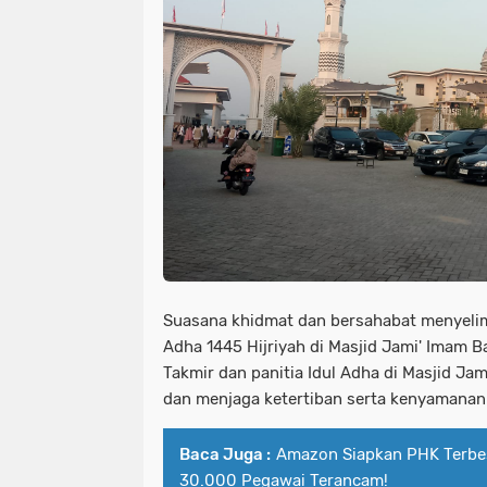
Suasana khidmat dan bersahabat menyelim
Adha 1445 Hijriyah di Masjid Jami' Imam B
Takmir dan panitia Idul Adha di Masjid J
dan menjaga ketertiban serta kenyamanan 
Baca Juga :
Amazon Siapkan PHK Terbes
30.000 Pegawai Terancam!