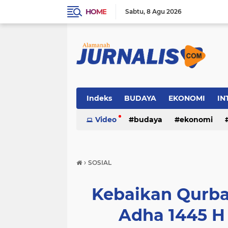
HOME
Sabtu
8 Agu 2026
Indeks
BUDAYA
EKONOMI
IN
SOSIAL
Video
WISATA
budaya
ekonomi
sosial
wisata
›
SOSIAL
Kebaikan Qurba
Adha 1445 H