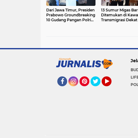
Dari Jawa Timur, Presiden
13 Sumur Migas Bar
Prabowo Groundbreaking
Ditemukan di Kawa
10 Gudang Pangan Polri
Transmigrasi Dekat
dan Luncurkan 166 SPPG
Jel
BU
LIF
POL
Facebook
Instagram
Pinterest
Twitter
YouTube