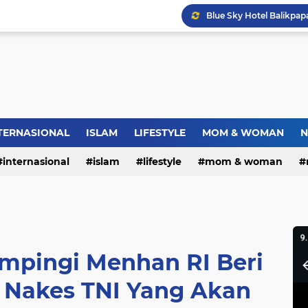
Dies Natalis SMP Negeri
Bupati Pemalang Lantik 
Jambret Tas Mahasiswi 
Warga RW.06 Wisma Tr
TERNASIONAL
ISLAM
LIFESTYLE
MOM & WOMAN
N
internasional
islam
lifestyle
mom & woman
mpingi Menhan RI Beri
 Nakes TNI Yang Akan