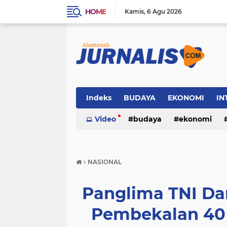
HOME
Kamis
6 Agu 2026
Indeks
BUDAYA
EKONOMI
IN
SOSIAL
Video
WISATA
budaya
ekonomi
sosial
wisata
›
NASIONAL
Panglima TNI Da
Pembekalan 40