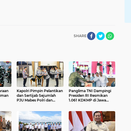
SHARE
araan
Kapolri Pimpin Pelantikan
Panglima TNI Dampingi
aiman
dan Sertijab Sejumlah
Presiden RI Resmikan
PJU Mabes Polri dan
1.061 KDKMP di Jawa
Kapolda
Timur