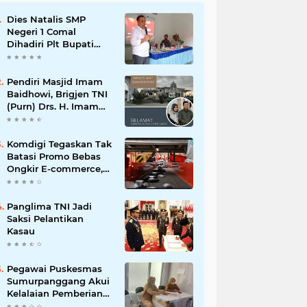
Dies Natalis SMP
Negeri 1 Comal
Dihadiri Plt Bupati
Pemalang Nurkholis
Pendiri Masjid Imam
Baidhowi, Brigjen TNI
(Purn) Drs. H. Imam
Baidhowi, M.M., C. Fr.A
Mengucapkan
Selamat Idul Fitri 1445
Komdigi Tegaskan Tak
H
Batasi Promo Bebas
Ongkir E-commerce,
tapi Perusahaan Kurir
Panglima TNI Jadi
Saksi Pelantikan
Kasau
Pegawai Puskesmas
Sumurpanggang Akui
Kelalaian Pemberian
Obat