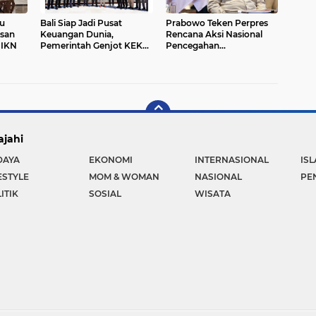
u
Bali Siap Jadi Pusat
Prabowo Teken Perpres
san
Keuangan Dunia,
Rencana Aksi Nasional
 IKN
Pemerintah Genjot KEK
Pencegahan
Kura-kura dan Sanur
Ekstremisme
ajahi
DAYA
EKONOMI
INTERNASIONAL
IS
ESTYLE
MOM & WOMAN
NASIONAL
PE
ITIK
SOSIAL
WISATA