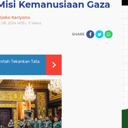
Misi Kemanusiaan Gaza
joko Kariyono
t 08, 2024 WIB |
0
Views
SHARE
intah Tekankan Tata