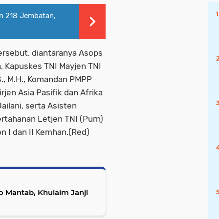
n 218 Jembatan,
ersebut, diantaranya Asops
a, Kapuskes TNI Mayjen TNI
.S., M.H., Komandan PMPP
rjen Asia Pasifik dan Afrika
ailani, serta Asisten
tahanan Letjen TNI (Purn)
n I dan II Kemhan.(Red)
iko Mantab, Khulaim Janji