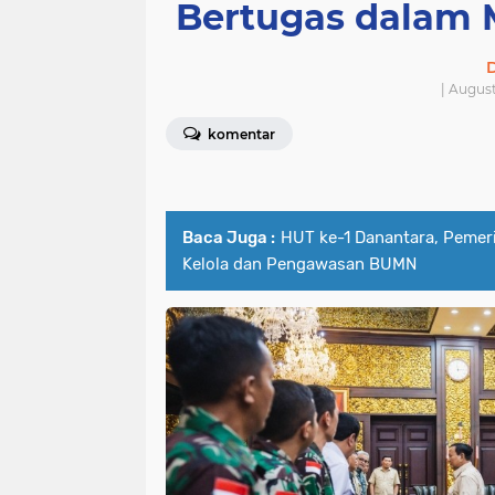
Bertugas dalam 
D
| Augus
komentar
Baca Juga :
HUT ke-1 Danantara, Pemer
Kelola dan Pengawasan BUMN