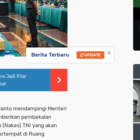
×
Berita Terbaru
UPDATE
a Jadi Pilar
bal
iyanto mendampingi Menteri
mberikan pembekalan
 (Nakes) TNI yang akan
bertempat di Ruang