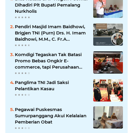
Dihadiri Plt Bupati Pemalang
Nurkholis
Pendiri Masjid Imam Baidhowi,
Brigjen TNI (Purn) Drs. H. Imam
Baidhowi, M.M., C. Fr.A
Mengucapkan Selamat Idul Fitri
1445 H
Komdigi Tegaskan Tak Batasi
Promo Bebas Ongkir E-
commerce, tapi Perusahaan
Kurir
Panglima TNI Jadi Saksi
Pelantikan Kasau
Pegawai Puskesmas
Sumurpanggang Akui Kelalaian
Pemberian Obat