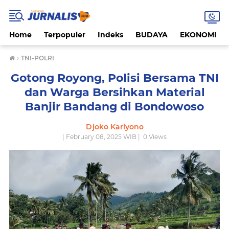
Home
Terpopuler
Indeks
BUDAYA
EKONOMI
›
TNI-POLRI
Gotong Royong, Polisi Bersama TNI
dan Warga Bersihkan Material
Banjir Bandang di Bondowoso
Djoko Kariyono
| February 08, 2025 WIB |
0
Views