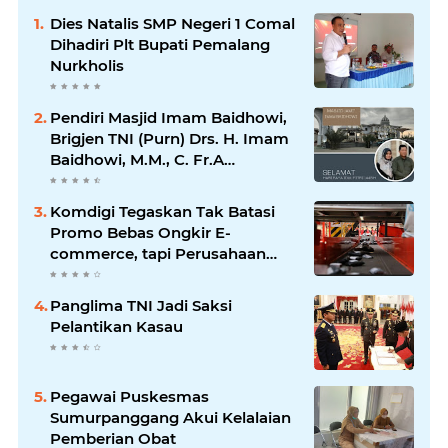
Dies Natalis SMP Negeri 1 Comal
Dihadiri Plt Bupati Pemalang
Nurkholis
Pendiri Masjid Imam Baidhowi,
Brigjen TNI (Purn) Drs. H. Imam
Baidhowi, M.M., C. Fr.A
Mengucapkan Selamat Idul Fitri
1445 H
Komdigi Tegaskan Tak Batasi
Promo Bebas Ongkir E-
commerce, tapi Perusahaan
Kurir
Panglima TNI Jadi Saksi
Pelantikan Kasau
Pegawai Puskesmas
Sumurpanggang Akui Kelalaian
Pemberian Obat