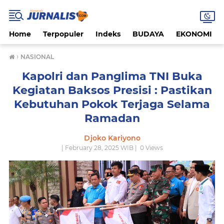
Home
Terpopuler
Indeks
BUDAYA
EKONOMI
›
NASIONAL
Kapolri dan Panglima TNI Buka
Kegiatan Baksos Presisi : Pastikan
Kebutuhan Pokok Terjaga Selama
Ramadan
Djoko Kariyono
| February 28, 2025 WIB |
0
Views