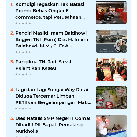
Komdigi Tegaskan Tak Batasi
Promo Bebas Ongkir E-
commerce, tapi Perusahaan
Kurir
Pendiri Masjid Imam Baidhowi,
Brigjen TNI (Purn) Drs. H. Imam
Baidhowi, M.M., C. Fr.A
Mengucapkan Selamat Idul Fitri
1445 H
Panglima TNI Jadi Saksi
Pelantikan Kasau
Lagi dan Lagi Sungai Way Ratai
Diduga Tercemar Limbah
PETIIkan Bergelimpangan Mati,
Rakyat Jadi Korban: Di Mana
Negara? Ke Mana DLH dan
Dies Natalis SMP Negeri 1 Comal
Aparat Penegak Hukum?
Dihadiri Plt Bupati Pemalang
Nurkholis