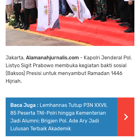
Jakarta,
Alamanahjurnalis.com
- Kapolri Jenderal Pol.
Listyo Sigit Prabowo membuka kegiatan bakti sosial
(Baksos) Presisi untuk menyambut Ramadan 1446
Hijriah.
Baca Juga :
Lemhannas Tutup P3N XXVII,
85 Peserta TNI-Polri hingga Kementerian
Jadi Alumni; Brigjen Pol. Ade Ary Jadi
Lulusan Terbaik Akademik