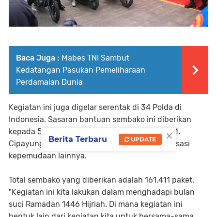
Baca Juga :
Mabes TNI Sambut
Kedatangan Pasukan Pemeliharaan
Perdamaian Dunia
Kegiatan ini juga digelar serentak di 34 Polda di
Indonesia. Sasaran bantuan sembako ini diberikan
×
kepada 55 elemen yang terdiri dari aliansi BEM,
Berita Terbaru
UPDATE
Cipayung Plus, BEM non aliansi hingga organisasi
kepemudaan lainnya.
Total sembako yang diberikan adalah 161.411 paket.
"Kegiatan ini kita lakukan dalam menghadapi bulan
suci Ramadan 1446 Hijriah. Di mana kegiatan ini
bentuk lain dari kegiatan kita untuk bersama-sama