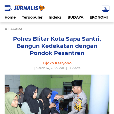
Home
Terpopuler
Indeks
BUDAYA
EKONOMI
›
AGAMA
Polres Blitar Kota Sapa Santri,
Bangun Kedekatan dengan
Pondok Pesantren
Djoko Kariyono
| March 14, 2025 WIB |
0
Views