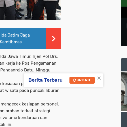
olda Jatim Jaga
s Kamtibmas
lda Jawa Timur, Irjen Pol Drs.
gan kerja ke Pos Pengamanan
 Pandanrejo Batu, Minggu
×
Berita Terbaru
UPDATE
n kesiapan personel dalam
t wisata pada puncak liburan
 mengecek kesiapan personel,
n arahan terkait strategi
n volume kendaraan dan
li ini.