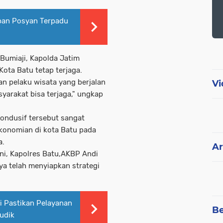
apan Posyan Terpadu
Bumiaji, Kapolda Jatim
ota Batu tetap terjaga.
an pelaku wisata yang berjalan
Vi
yarakat bisa terjaga," ungkap
ondusif tersebut sangat
ekonomian di kota Batu pada
a.
Ar
ini, Kapolres Batu,AKBP Andi
a telah menyiapkan strategi
ri Pastikan Pelayanan
Be
udik