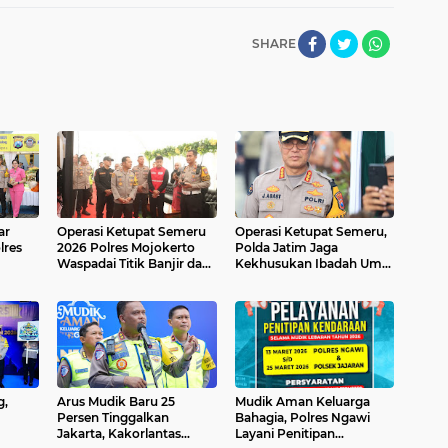
SHARE
ar
Operasi Ketupat Semeru
Operasi Ketupat Semeru,
lres
2026 Polres Mojokerto
Polda Jatim Jaga
Waspadai Titik Banjir dan
Kekhusukan Ibadah Umat
Longsor
dan Stabilitas Kamtibmas
g,
Arus Mudik Baru 25
Mudik Aman Keluarga
Persen Tinggalkan
Bahagia, Polres Ngawi
Jakarta, Kakorlantas
Layani Penitipan