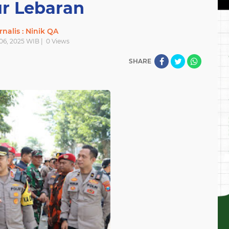
ur Lebaran
rnalis : Ninik QA
l 06, 2025 WIB |
0
Views
SHARE