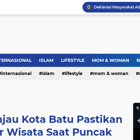
Warga RW.06 Wisma Tr
Dies Natalis SMP Negeri
TERNASIONAL
ISLAM
LIFESTYLE
MOM & WOMAN
N
internasional
islam
lifestyle
mom & woman
Bupati Pemalang Lantik 
njau Kota Batu Pastikan
r Wisata Saat Puncak