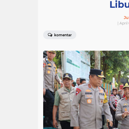
Lib
Ju
| Apri
komentar