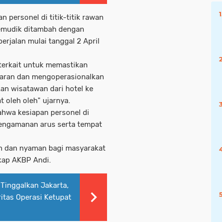
 personel di titik-titik rawan
emudik ditambah dengan
erjalan mulai tanggal 2 April
 terkait untuk memastikan
lebaran dan mengoperasionalkan
an wisatawan dari hotel ke
t oleh oleh" ujarnya.
ahwa kesiapan personel di
pengamanan arus serta tempat
n dan nyaman bagi masyarakat
gkap AKBP Andi.
Tinggalkan Jakarta,
itas Operasi Ketupat