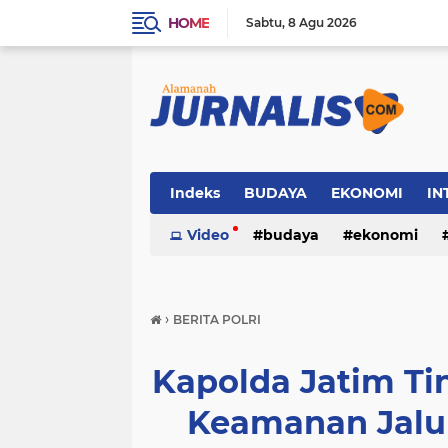
HOME
Sabtu
8 Agu 2026
Indeks
BUDAYA
EKONOMI
IN
SOSIAL
Video
WISATA
budaya
ekonomi
sosial
wisata
›
BERITA POLRI
Kapolda Jatim Ti
Keamanan Jalu