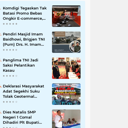
Komdigi Tegaskan Tak
Batasi Promo Bebas
Ongkir E-commerce,
tapi Perusahaan Kurir
Pendiri Masjid Imam
Baidhowi, Brigjen TNI
(Purn) Drs. H. Imam
Baidhowi, M.M., C. Fr.A
Mengucapkan
Selamat Idul Fitri 1445
Panglima TNI Jadi
H
Saksi Pelantikan
Kasau
Deklarasi Masyarakat
Adat Segekhi Suku
Tolak Geotermal
Gunung Rajabasa,
Advokat Siap Kawal
Secara Hukum
Dies Natalis SMP
Negeri 1 Comal
Dihadiri Plt Bupati
Pemalang Nurkholis