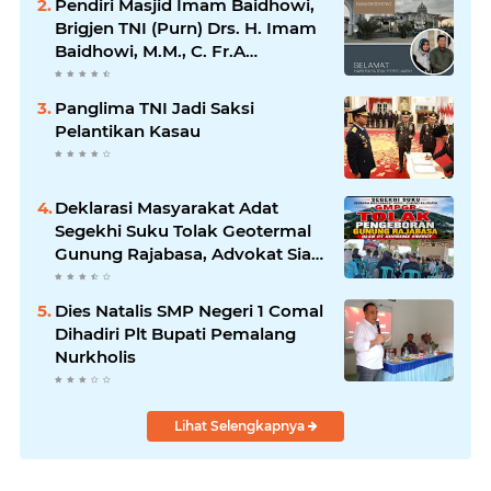
Pendiri Masjid Imam Baidhowi,
Brigjen TNI (Purn) Drs. H. Imam
Baidhowi, M.M., C. Fr.A
Mengucapkan Selamat Idul Fitri
1445 H
Panglima TNI Jadi Saksi
Pelantikan Kasau
Deklarasi Masyarakat Adat
Segekhi Suku Tolak Geotermal
Gunung Rajabasa, Advokat Siap
Kawal Secara Hukum
Dies Natalis SMP Negeri 1 Comal
Dihadiri Plt Bupati Pemalang
Nurkholis
Lihat Selengkapnya