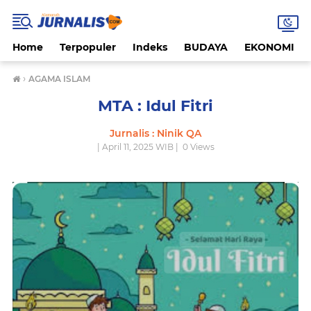
Home
Terpopuler
Indeks
BUDAYA
EKONOMI
›
AGAMA ISLAM
MTA : Idul Fitri
Jurnalis : Ninik QA
| April 11, 2025 WIB |
0
Views