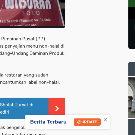
 Pimpinan Pusat (PP)
s penyajian menu non-halal di
ndang-Undang Jaminan Produk
a restoran yang sudah
encantumkan label non-halal.
Sholat Jumat di
ediri
×
Berita Terbaru
UPDATE
ak pengelola restoran karena
 tetapi tidak membuat