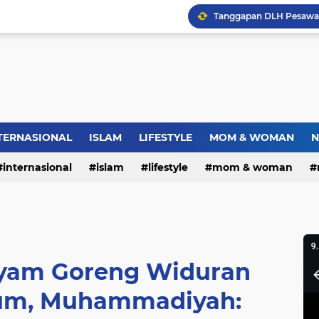
Dies Natalis SMP Negeri
Bupati Pemalang Lantik 
TERNASIONAL
ISLAM
LIFESTYLE
MOM & WOMAN
N
internasional
islam
lifestyle
mom & woman
Warga RW.06 Wisma Tr
yam Goreng Widuran
um, Muhammadiyah: