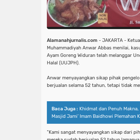
Alamanahjurnalis.com
- JAKARTA - Ketua
Muhammadiyah Anwar Abbas menilai, kasu
Ayam Goreng Widuran telah melanggar U
Halal (UUJPH).
Anwar menyayangkan sikap pihak pengelol
berjualan selama 52 tahun, tetapi tidak m
Baca Juga :
Khidmat dan Penuh Makna, 
Masjid Jami’ Imam Baidhowi Plemahan K
"Kami sangat menyayangkan sikap dari pih
mereka sudah berjualan 52 tahun lamanya,