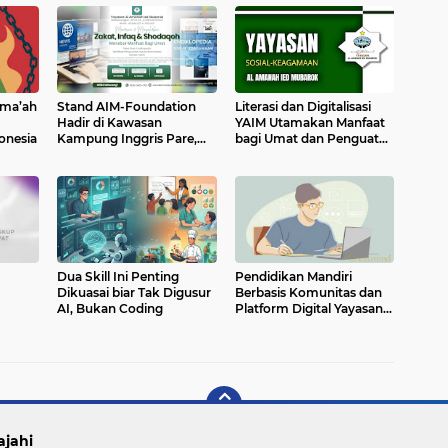
ama’ah
Stand AIM-Foundation
Literasi dan Digitalisasi
Hadir di Kawasan
YAIM Utamakan Manfaat
onesia
Kampung Inggris Pare,
bagi Umat dan Penguatan
Dorong Literasi dan
Bangsa
Wirausaha Gen Z
Dua Skill Ini Penting
Pendidikan Mandiri
Dikuasai biar Tak Digusur
Berbasis Komunitas dan
AI, Bukan Coding
Platform Digital Yayasan
AIM
ajahi