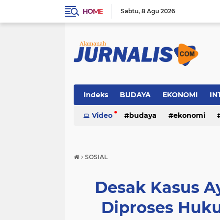
HOME
Sabtu
8 Agu 2026
Indeks
BUDAYA
EKONOMI
IN
SOSIAL
Video
WISATA
budaya
ekonomi
sosial
wisata
›
SOSIAL
Desak Kasus A
Diproses Huk