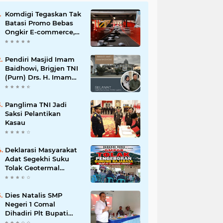
Komdigi Tegaskan Tak
Batasi Promo Bebas
Ongkir E-commerce,
tapi Perusahaan Kurir
Pendiri Masjid Imam
Baidhowi, Brigjen TNI
(Purn) Drs. H. Imam
Baidhowi, M.M., C. Fr.A
Mengucapkan
Selamat Idul Fitri 1445
Panglima TNI Jadi
H
Saksi Pelantikan
Kasau
Deklarasi Masyarakat
Adat Segekhi Suku
Tolak Geotermal
Gunung Rajabasa,
Advokat Siap Kawal
Secara Hukum
Dies Natalis SMP
Negeri 1 Comal
Dihadiri Plt Bupati
Pemalang Nurkholis