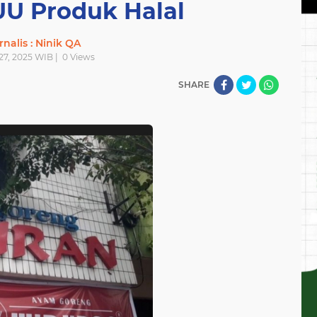
UU Produk Halal
rnalis : Ninik QA
27, 2025 WIB |
0
Views
SHARE