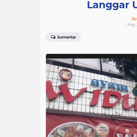
Langgar 
Ju
| May 
komentar