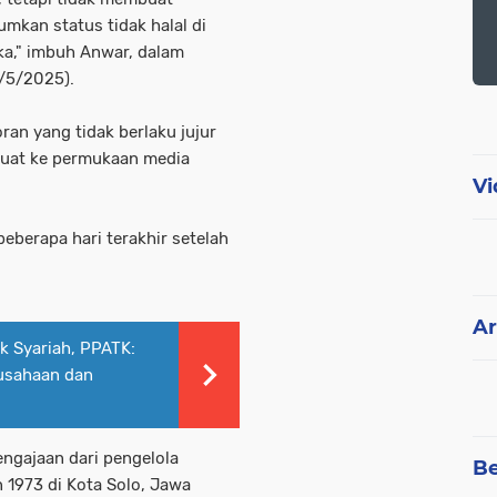
mkan status tidak halal di
ka," imbuh Anwar, dalam
6/5/2025).
an yang tidak berlaku jujur
uat ke permukaan media
Vi
berapa hari terakhir setelah
Ar
k Syariah, PPATK:
rusahaan dan
engajaan dari pengelola
Be
n 1973 di Kota Solo, Jawa