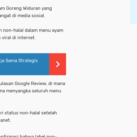
am Goreng Widuran yang
ngat di media sosial.
an non-halal dalam menu ayam
viral di internet.
ja Sama Strategis
lasan Google Review, di mana
ena menyangka seluruh menu
 status non-halal setelah
anet.
nfirmasi bahwa label non-