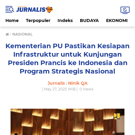
Home
Terpopuler
Indeks
BUDAYA
EKONOMI
›
NASIONAL
Kementerian PU Pastikan Kesiapan
Infrastruktur untuk Kunjungan
Presiden Prancis ke Indonesia dan
Program Strategis Nasional
Jurnalis : Ninik QA
| May 27, 2025 WIB |
0
Views