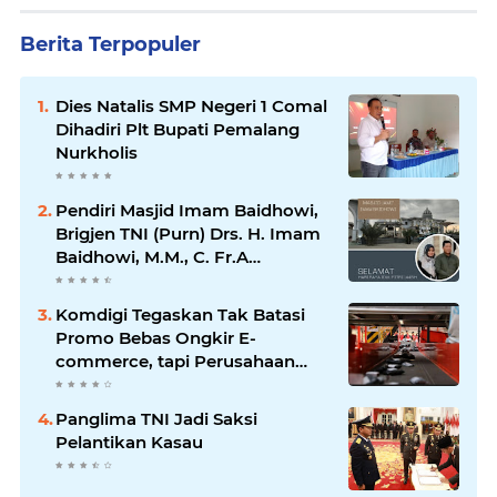
Berita Terpopuler
Dies Natalis SMP Negeri 1 Comal
Dihadiri Plt Bupati Pemalang
Nurkholis
Pendiri Masjid Imam Baidhowi,
Brigjen TNI (Purn) Drs. H. Imam
Baidhowi, M.M., C. Fr.A
Mengucapkan Selamat Idul Fitri
1445 H
Komdigi Tegaskan Tak Batasi
Promo Bebas Ongkir E-
commerce, tapi Perusahaan
Kurir
Panglima TNI Jadi Saksi
Pelantikan Kasau