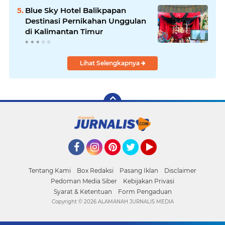
Blue Sky Hotel Balikpapan
Destinasi Pernikahan Unggulan
di Kalimantan Timur
Lihat Selengkapnya
Facebook
Instagram
Pinterest
Twitter
YouTube
Tentang Kami
Box Redaksi
Pasang Iklan
Disclaimer
Pedoman Media Siber
Kebijakan Privasi
Syarat & Ketentuan
Form Pengaduan
Copyright ©
2026 ALAMANAH JURNALIS MEDIA