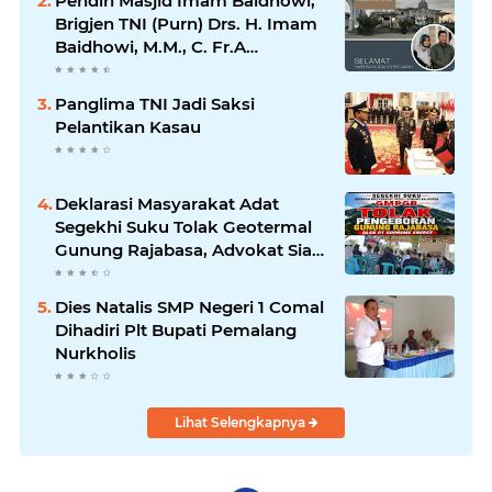
Pendiri Masjid Imam Baidhowi,
Brigjen TNI (Purn) Drs. H. Imam
Baidhowi, M.M., C. Fr.A
Mengucapkan Selamat Idul Fitri
1445 H
Panglima TNI Jadi Saksi
Pelantikan Kasau
Deklarasi Masyarakat Adat
Segekhi Suku Tolak Geotermal
Gunung Rajabasa, Advokat Siap
Kawal Secara Hukum
Dies Natalis SMP Negeri 1 Comal
Dihadiri Plt Bupati Pemalang
Nurkholis
Lihat Selengkapnya