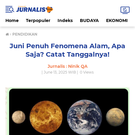
Home
Terpopuler
Indeks
BUDAYA
EKONOMI
›
PENDIDIKAN
Juni Penuh Fenomena Alam, Apa
Saja? Catat Tanggalnya!
Jurnalis : Ninik QA
| June 13, 2025 WIB |
0
Views