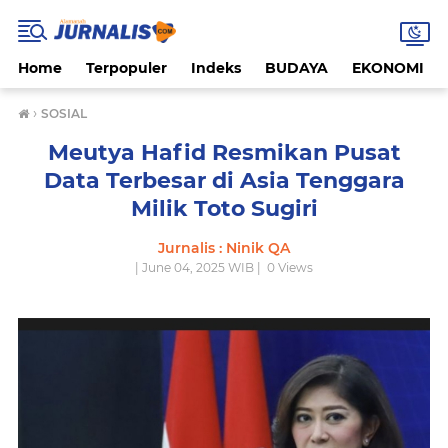
Home
Terpopuler
Indeks
BUDAYA
EKONOMI
›
SOSIAL
Meutya Hafid Resmikan Pusat
Data Terbesar di Asia Tenggara
Milik Toto Sugiri
Jurnalis : Ninik QA
| June 04, 2025 WIB |
0
Views