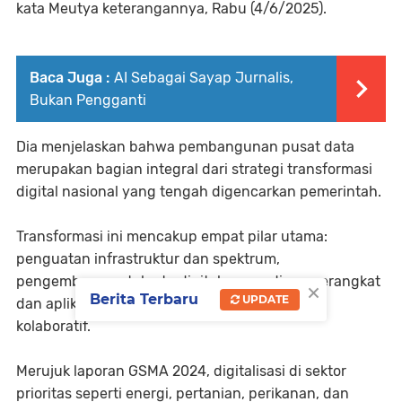
kata Meutya keterangannya, Rabu (4/6/2025).
Baca Juga :
AI Sebagai Sayap Jurnalis,
Bukan Pengganti
Dia menjelaskan bahwa pembangunan pusat data
merupakan bagian integral dari strategi transformasi
digital nasional yang tengah digencarkan pemerintah.
Transformasi ini mencakup empat pilar utama:
penguatan infrastruktur dan spektrum,
pengembangan talenta digital, penyediaan perangkat
×
Berita Terbaru
UPDATE
dan aplikasi, serta kebijakan yang adaptif dan
kolaboratif.
Merujuk laporan GSMA 2024, digitalisasi di sektor
prioritas seperti energi, pertanian, perikanan, dan