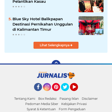
Pelantikan Kasau
Blue Sky Hotel Balikpapan
Destinasi Pernikahan Unggulan
di Kalimantan Timur
Lihat Selengkapnya
Facebook
Instagram
Pinterest
Twitter
YouTube
Tentang Kami
Box Redaksi
Pasang Iklan
Disclaimer
Pedoman Media Siber
Kebijakan Privasi
Syarat & Ketentuan
Form Pengaduan