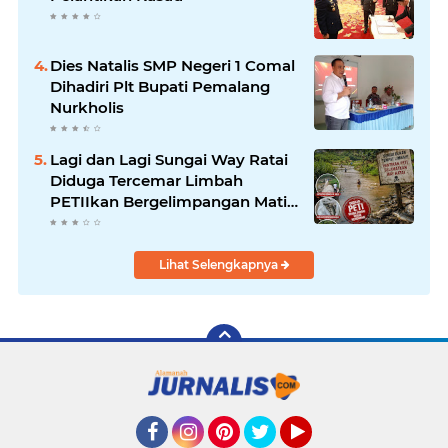
Dies Natalis SMP Negeri 1 Comal
Dihadiri Plt Bupati Pemalang
Nurkholis
Lagi dan Lagi Sungai Way Ratai
Diduga Tercemar Limbah
PETIIkan Bergelimpangan Mati,
Rakyat Jadi Korban: Di Mana
Negara? Ke Mana DLH dan
Aparat Penegak Hukum?
Lihat Selengkapnya