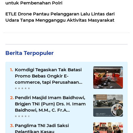
untuk Pembenahan Polri
ETLE Drone Pantau Pelanggaran Lalu Lintas dari
Udara Tanpa Mengganggu Aktivitas Masyarakat
Berita Terpopuler
Komdigi Tegaskan Tak Batasi
Promo Bebas Ongkir E-
commerce, tapi Perusahaan
Kurir
Pendiri Masjid Imam Baidhowi,
Brigjen TNI (Purn) Drs. H. Imam
Baidhowi, M.M., C. Fr.A
Mengucapkan Selamat Idul Fitri
1445 H
Panglima TNI Jadi Saksi
Pelantikan Kasau