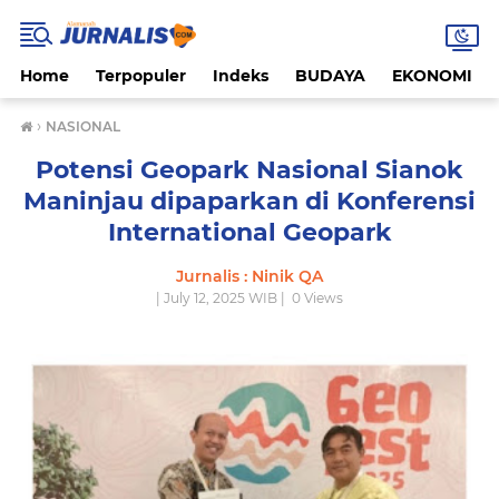
Home
Terpopuler
Indeks
BUDAYA
EKONOMI
›
NASIONAL
Potensi Geopark Nasional Sianok
Maninjau dipaparkan di Konferensi
International Geopark
Jurnalis : Ninik QA
| July 12, 2025 WIB |
0
Views