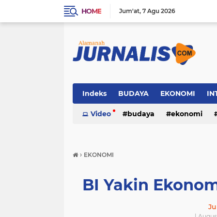
HOME
Jum'at
7 Agu 2026
Indeks
BUDAYA
EKONOMI
IN
SOSIAL
Video
WISATA
budaya
ekonomi
sosial
wisata
›
EKONOMI
BI Yakin Ekonom
Ju
| Augus