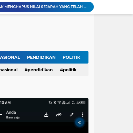
CACAT PROSEDUR TIDAK MENGHAPUS NILAI SEJARAH YANG TELAH DIPUTUSKAN OLEH ILMU
Diduga Rugikan Keluarga Istri Hingga Ratusan Juta Rupiah, PMI Asal Nganjuk Dilaporkan ke Polda Jatim dan Diadukan ke BP3MI Jatim
opodo Guyub Rukun Maju Bersama
Tanggapan DLH Pesawaran: Kasus Sudah Pernah Disikapi, Akan Ditinjau Kembali
Blue Sky Hotel Balikpapan Destinasi Pernikahan Unggulan di Kalimantan Timur
 1 Comal Dihadiri Plt Bupati Pemalang Nurkholis
Lagi dan Lagi Sungai Way Ratai Diduga Tercemar Limbah PETIIkan Bergelimpangan Mati, Rakyat Jadi Korban: Di Mana Negara? Ke Mana DLH dan Aparat Penegak Hukum?
Membangun Umat Dimulai dari Empat Misi Kenabian dan Lima Pilar Al-Ummah al-Muslimah
ASIONAL
PENDIDIKAN
POLITIK
Dirut PDAM Tirta Mulia Baru
nasional
pendidikan
politik
Deklarasi Masyarakat Adat Segekhi Suku Tolak Geotermal Gunung Rajabasa, Advokat Siap Kawal Secara Hukum