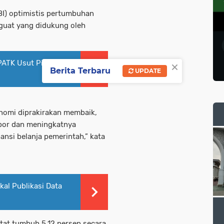
BI) optimistis pertumbuhan
guat yang didukung oleh
×
PATK Usut Pidana
Berita Terbaru
UPDATE
nomi diprakirakan membaik,
spor dan meningkatnya
nsi belanja pemerintah,” kata
kal Publikasi Data
atat tumbuh 5,12 persen secara