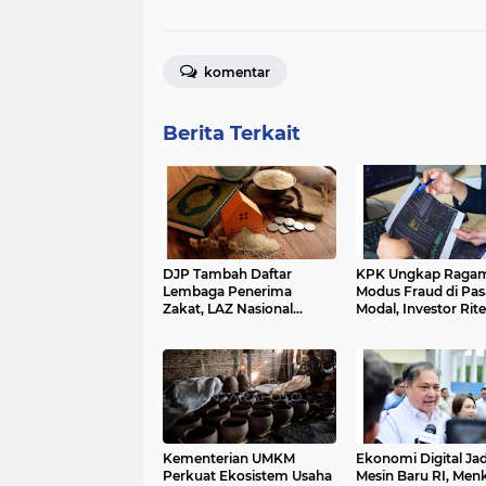
komentar
Berita Terkait
DJP Tambah Daftar
KPK Ungkap Raga
Lembaga Penerima
Modus Fraud di Pas
Zakat, LAZ Nasional
Modal, Investor Rite
Bertambah Jadi 58
Masih Rentan
Lembaga
Kementerian UMKM
Ekonomi Digital Jad
Perkuat Ekosistem Usaha
Mesin Baru RI, Men