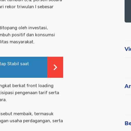
ri rekor triwulan I sebesar
itopang oleh investasi,
mbuh positif dan konsumsi
litas masyarakat.
Vi
ap Stabil saat
Ar
ngkat berkat front loading
isipasi pengenaan tarif serta
ra.
disebut membaik, termasuk
ngan usaha perdagangan, serta
Be
.