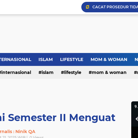
Warga RW.06 Wisma Tr
Dies Natalis SMP Negeri
TERNASIONAL
ISLAM
LIFESTYLE
MOM & WOMAN
N
Bupati Pemalang Lantik 
internasional
islam
lifestyle
mom & woman
i Semester II Menguat
rnalis : Ninik QA
t 21, 2025 WIB |
0
Views