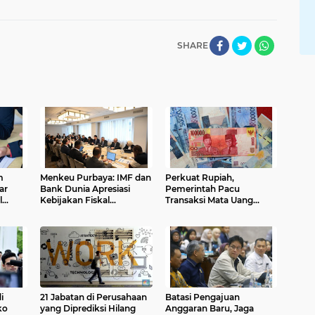
SHARE
m
Menkeu Purbaya: IMF dan
Perkuat Rupiah,
ar
Bank Dunia Apresiasi
Pemerintah Pacu
l
Kebijakan Fiskal
Transaksi Mata Uang
Indonesia
Lokal untuk Perdagangan
Internasional
i
21 Jabatan di Perusahaan
Batasi Pengajuan
ko
yang Diprediksi Hilang
Anggaran Baru, Jaga