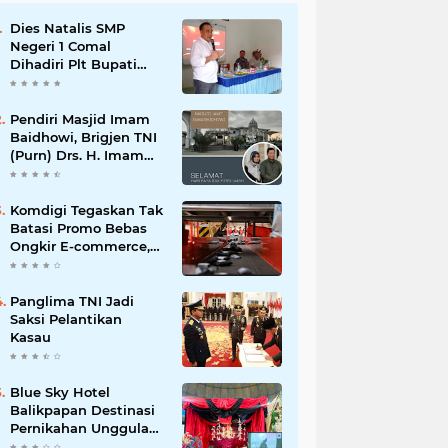
Dies Natalis SMP
Negeri 1 Comal
Dihadiri Plt Bupati
Pemalang Nurkholis
Pendiri Masjid Imam
Baidhowi, Brigjen TNI
(Purn) Drs. H. Imam
Baidhowi, M.M., C. Fr.A
Mengucapkan
Selamat Idul Fitri 1445
Komdigi Tegaskan Tak
H
Batasi Promo Bebas
Ongkir E-commerce,
tapi Perusahaan Kurir
Panglima TNI Jadi
Saksi Pelantikan
Kasau
Blue Sky Hotel
Balikpapan Destinasi
Pernikahan Unggulan
di Kalimantan Timur