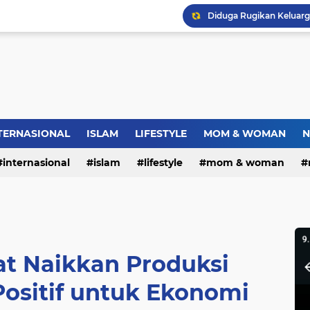
Warga RW.06 Wisma Tr
Dies Natalis SMP Negeri
Bupati Pemalang Lantik 
TERNASIONAL
ISLAM
LIFESTYLE
MOM & WOMAN
N
internasional
islam
lifestyle
mom & woman
t Naikkan Produksi
Positif untuk Ekonomi