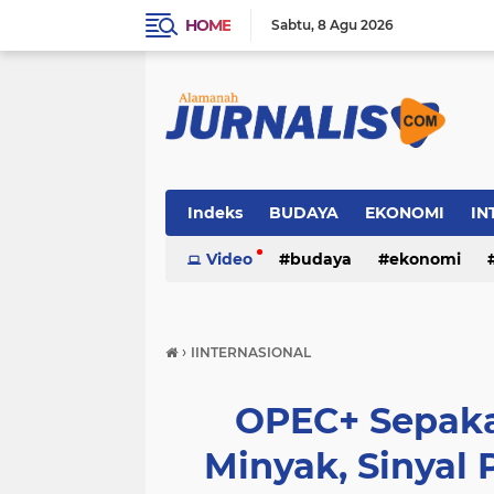
HOME
Sabtu
8 Agu 2026
Indeks
BUDAYA
EKONOMI
IN
SOSIAL
Video
WISATA
budaya
ekonomi
sosial
wisata
›
IINTERNASIONAL
OPEC+ Sepaka
Minyak, Sinyal 