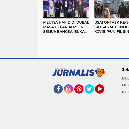
MEUTYA HAFID DI DUBAI:
USAI ONTASK KE-9
MASA DEPAN AI MILIK
SATGAS MTF TNI 
SEMUA BANGSA, BUKAN
XXVIII-P/UNIFIL S
PREROGATIF SEGELINTIR
DI TURKI
NEGARA
Jel
BU
LIF
POL
Facebook
Instagram
Pinterest
Twitter
YouTube