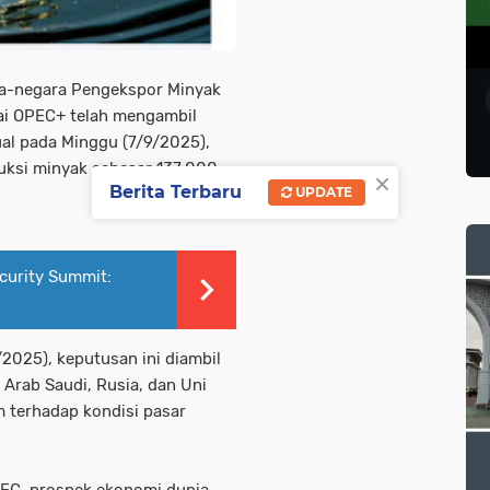
ra-negara Pengekspor Minyak
ai OPEC+ telah mengambil
al pada Minggu (7/9/2025),
uksi minyak sebesar 137.000
×
Berita Terbaru
UPDATE
ecurity Summit:
/2025), keputusan ini diambil
 Arab Saudi, Rusia, dan Uni
 terhadap kondisi pasar