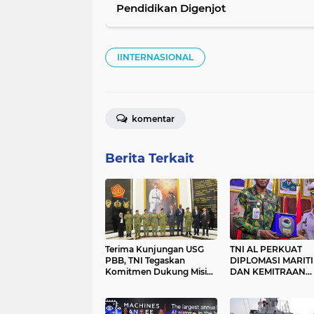
Pendidikan Digenjot
IINTERNASIONAL
komentar
Berita Terkait
Terima Kunjungan USG
TNI AL PERKUAT
PBB, TNI Tegaskan
DIPLOMASI MARIT
Komitmen Dukung Misi
DAN KEMITRAAN
Perdamaian Dunia
STRATEGIS DENGA
ANGKATAN LAUT
NIGERIA