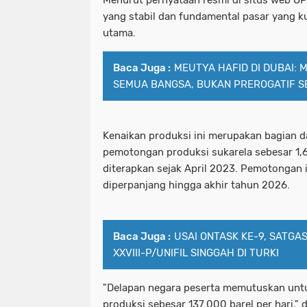
Menurut pernyataan resmi di situs web O
yang stabil dan fundamental pasar yang 
utama.
Baca Juga :
MEUTYA HAFID DI DUBAI: M
SEMUA BANGSA, BUKAN PREROGATIF S
Kenaikan produksi ini merupakan bagian d
pemotongan produksi sukarela sebesar 1,6
diterapkan sejak April 2023. Pemotongan 
diperpanjang hingga akhir tahun 2026.
Baca Juga :
USAI ONTASK KE-9, SATGA
XXVIII-P/UNIFIL SINGGAH DI TURKI
"Delapan negara peserta memutuskan unt
produksi sebesar 137.000 barel per hari,"