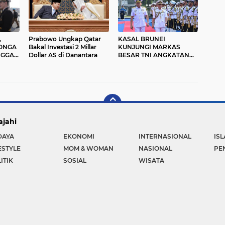
,
Prabowo Ungkap Qatar
KASAL BRUNEI
KONGA
Bakal Investasi 2 Millar
KUNJUNGI MARKAS
INGGAH
Dollar AS di Danantara
BESAR TNI ANGKATAN
LAUT DI JAKARTA
ajahi
DAYA
EKONOMI
INTERNASIONAL
IS
ESTYLE
MOM & WOMAN
NASIONAL
PE
ITIK
SOSIAL
WISATA