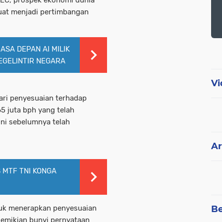
PEC, prospek ekonomi dunia
kuat menjadi pertimbangan
ASA DEPAN AI MILIK
EGELINTIR NEGARA
Vi
ari penyesuaian terhadap
5 juta bph yang telah
ini sebelumnya telah
Ar
S MTF TNI KONGA
Be
uk menerapkan penyesuaian
 demikian bunyi pernyataan