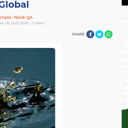
Global
rnalis : Ninik QA
er 08, 2025 WIB |
0
Views
SHARE