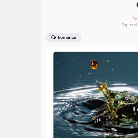
Ju
| Septemb
komentar