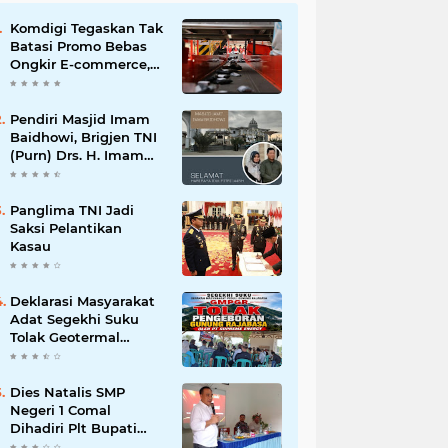
Komdigi Tegaskan Tak
Batasi Promo Bebas
Ongkir E-commerce,
tapi Perusahaan Kurir
Pendiri Masjid Imam
Baidhowi, Brigjen TNI
(Purn) Drs. H. Imam
Baidhowi, M.M., C. Fr.A
Mengucapkan
Selamat Idul Fitri 1445
Panglima TNI Jadi
H
Saksi Pelantikan
Kasau
Deklarasi Masyarakat
Adat Segekhi Suku
Tolak Geotermal
Gunung Rajabasa,
Advokat Siap Kawal
Secara Hukum
Dies Natalis SMP
Negeri 1 Comal
Dihadiri Plt Bupati
Pemalang Nurkholis