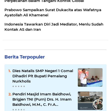
Perpecahan dalam Tangani Konflik Global
Prabowo Sampaikan Surat Dukacita atas Wafatnya
Ayatollah Ali Khamenei
Indonesia Tawarkan Diri Jadi Mediator, Menlu Sudah
Kontak AS dan Iran
Berita Terpopuler
Dies Natalis SMP Negeri 1 Comal
Dihadiri Plt Bupati Pemalang
Nurkholis
Pendiri Masjid Imam Baidhowi,
Brigjen TNI (Purn) Drs. H. Imam
Baidhowi, M.M., C. Fr.A
Mengucapkan Selamat Idul Fitri