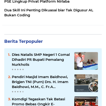
PSE Lingkup Privat Platform Nirlaba
Dua Skill Ini Penting Dikuasai biar Tak Digusur AI,
Bukan Coding
Berita Terpopuler
Dies Natalis SMP Negeri 1 Comal
Dihadiri Plt Bupati Pemalang
Nurkholis
Pendiri Masjid Imam Baidhowi,
Brigjen TNI (Purn) Drs. H. Imam
Baidhowi, M.M., C. Fr.A
Mengucapkan Selamat Idul Fitri
1445 H
Komdigi Tegaskan Tak Batasi
Promo Bebas Ongkir E-