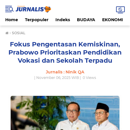
Home
Terpopuler
Indeks
BUDAYA
EKONOMI
›
SOSIAL
Fokus Pengentasan Kemiskinan,
Prabowo Prioritaskan Pendidikan
Vokasi dan Sekolah Terpadu
Jurnalis : Ninik QA
| November 06, 2025 WIB |
0
Views