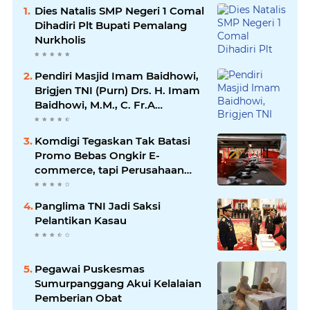
Dies Natalis SMP Negeri 1 Comal
Dihadiri Plt Bupati Pemalang
Nurkholis
Pendiri Masjid Imam Baidhowi,
Brigjen TNI (Purn) Drs. H. Imam
Baidhowi, M.M., C. Fr.A
Mengucapkan Selamat Idul Fitri
1445 H
Komdigi Tegaskan Tak Batasi
Promo Bebas Ongkir E-
commerce, tapi Perusahaan
Kurir
Panglima TNI Jadi Saksi
Pelantikan Kasau
Pegawai Puskesmas
Sumurpanggang Akui Kelalaian
Pemberian Obat