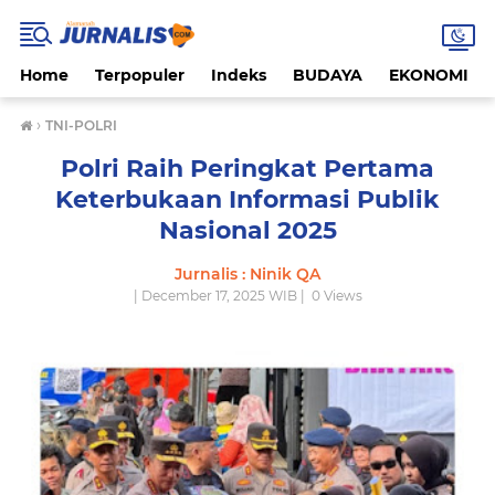
Home
Terpopuler
Indeks
BUDAYA
EKONOMI
›
TNI-POLRI
Polri Raih Peringkat Pertama
Keterbukaan Informasi Publik
Nasional 2025
Jurnalis : Ninik QA
| December 17, 2025 WIB |
0
Views