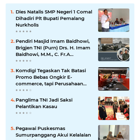
Dies Natalis SMP Negeri 1 Comal
Dihadiri Plt Bupati Pemalang
Nurkholis
Pendiri Masjid Imam Baidhowi,
Brigjen TNI (Purn) Drs. H. Imam
Baidhowi, M.M., C. Fr.A
Mengucapkan Selamat Idul Fitri
1445 H
Komdigi Tegaskan Tak Batasi
Promo Bebas Ongkir E-
commerce, tapi Perusahaan
Kurir
Panglima TNI Jadi Saksi
Pelantikan Kasau
Pegawai Puskesmas
Sumurpanggang Akui Kelalaian