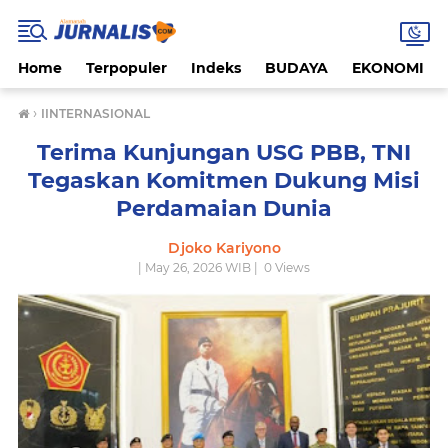
Home
Terpopuler
Indeks
BUDAYA
EKONOMI
›
IINTERNASIONAL
Terima Kunjungan USG PBB, TNI
Tegaskan Komitmen Dukung Misi
Perdamaian Dunia
Djoko Kariyono
| May 26, 2026 WIB |
0
Views