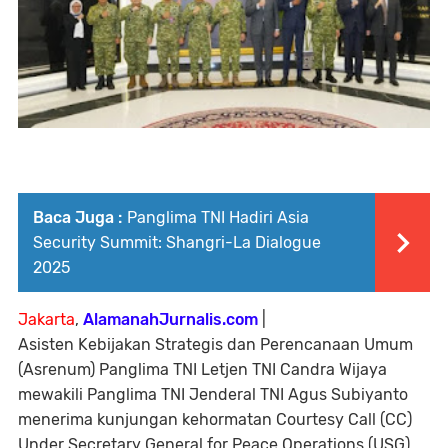
Baca Juga :
Panglima TNI Hadiri Asia
Security Summit: Shangri-La Dialogue
2025
Jakarta
,
AlamanahJurnalis.com
|
Asisten Kebijakan Strategis dan Perencanaan Umum
(Asrenum) Panglima TNI Letjen TNI Candra Wijaya
mewakili Panglima TNI Jenderal TNI Agus Subiyanto
menerima kunjungan kehormatan Courtesy Call (CC)
Under Secretary General for Peace Operations (USG)