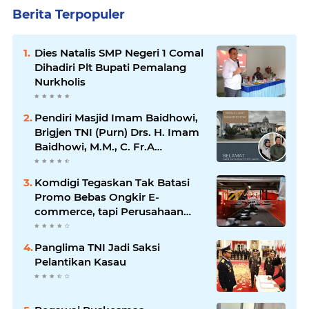
Berita Terpopuler
Dies Natalis SMP Negeri 1 Comal
Dihadiri Plt Bupati Pemalang
Nurkholis
Pendiri Masjid Imam Baidhowi,
Brigjen TNI (Purn) Drs. H. Imam
Baidhowi, M.M., C. Fr.A
Mengucapkan Selamat Idul Fitri
1445 H
Komdigi Tegaskan Tak Batasi
Promo Bebas Ongkir E-
commerce, tapi Perusahaan
Kurir
Panglima TNI Jadi Saksi
Pelantikan Kasau