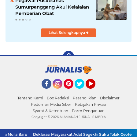
Pegawai Puskesmas
Sumurpanggang Akui Kelalaian
Pemberian Obat
Lihat Selengkapnya
Facebook
Instagram
Pinterest
Twitter
YouTube
Tentang Kami
Box Redaksi
Pasang Iklan
Disclaimer
Pedoman Media Siber
Kebijakan Privasi
Syarat & Ketentuan
Form Pengaduan
Copyright ©
2026 ALAMANAH JURNALIS MEDIA
a Mulia Baru
Deklarasi Masyarakat Adat Segekhi Suku Tolak Geoterma