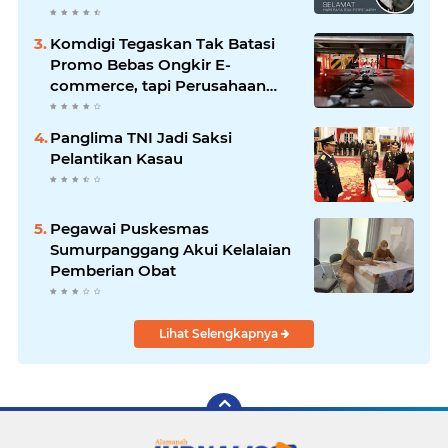
Mengucapkan Selamat Idul Fitri
1445 H
Komdigi Tegaskan Tak Batasi
Promo Bebas Ongkir E-
commerce, tapi Perusahaan
Kurir
Panglima TNI Jadi Saksi
Pelantikan Kasau
Pegawai Puskesmas
Sumurpanggang Akui Kelalaian
Pemberian Obat
Lihat Selengkapnya