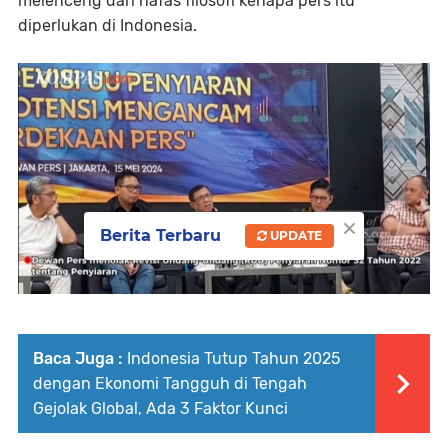
melenceng dari nafas filosofi kenapa pers itu
diperlukan di Indonesia.
×
Berita Terbaru
UPDATE
Baca Juga :
Indonesia Tutup Tahun 2025
dengan Ekonomi Tangguh di Tengah
Gejolak Global, Ada 3 Faktor Kunci