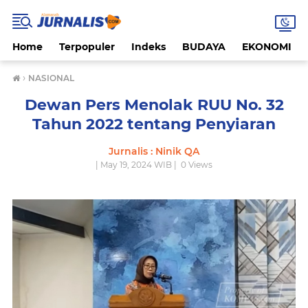
Home
Terpopuler
Indeks
BUDAYA
EKONOMI
›
NASIONAL
Dewan Pers Menolak RUU No. 32
Tahun 2022 tentang Penyiaran
Jurnalis : Ninik QA
| May 19, 2024 WIB |
0
Views