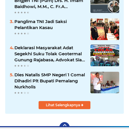
Brigjen TNI (Purn) Drs. H. Imam
Baidhowi, M.M., C. Fr.A
Mengucapkan Selamat Idul Fitri
1445 H
Panglima TNI Jadi Saksi
Pelantikan Kasau
Deklarasi Masyarakat Adat
Segekhi Suku Tolak Geotermal
Gunung Rajabasa, Advokat Siap
Kawal Secara Hukum
Dies Natalis SMP Negeri 1 Comal
Dihadiri Plt Bupati Pemalang
Nurkholis
Lihat Selengkapnya