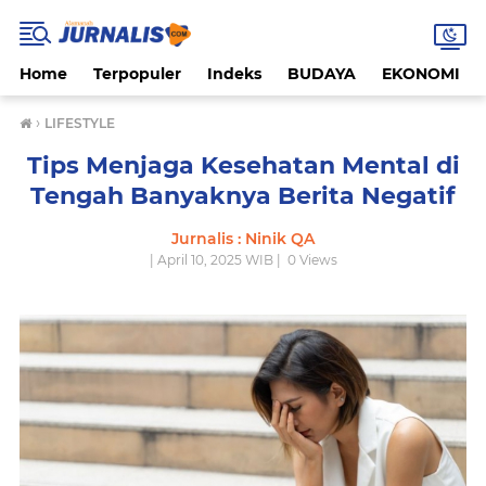
Home
Terpopuler
Indeks
BUDAYA
EKONOMI
›
LIFESTYLE
Tips Menjaga Kesehatan Mental di
Tengah Banyaknya Berita Negatif
Jurnalis : Ninik QA
| April 10, 2025 WIB |
0
Views