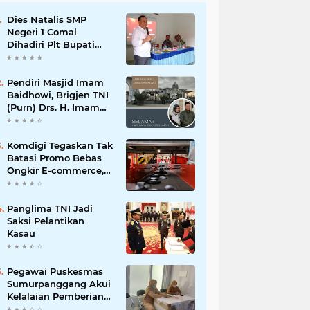
Dies Natalis SMP
Negeri 1 Comal
Dihadiri Plt Bupati
Pemalang Nurkholis
Pendiri Masjid Imam
Baidhowi, Brigjen TNI
(Purn) Drs. H. Imam
Baidhowi, M.M., C. Fr.A
Mengucapkan
Selamat Idul Fitri 1445
Komdigi Tegaskan Tak
H
Batasi Promo Bebas
Ongkir E-commerce,
tapi Perusahaan Kurir
Panglima TNI Jadi
Saksi Pelantikan
Kasau
Pegawai Puskesmas
Sumurpanggang Akui
Kelalaian Pemberian
Obat