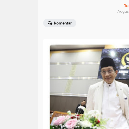
Ju
| Augus
komentar