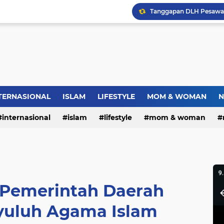
Dies Natalis SMP Negeri
Bupati Pemalang Lantik 
Jambret Tas Mahasiswi 
TERNASIONAL
ISLAM
LIFESTYLE
MOM & WOMAN
N
Warga RW.06 Wisma Tr
internasional
islam
lifestyle
mom & woman
Pemerintah Daerah
yuluh Agama Islam