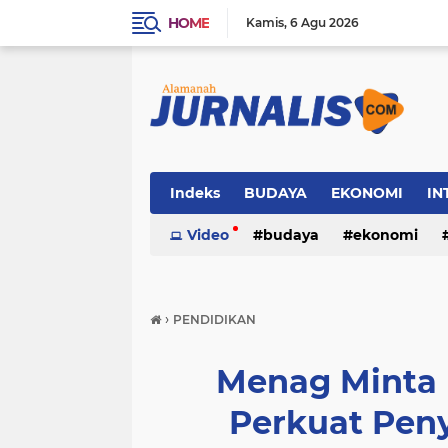
HOME
Kamis
6 Agu 2026
Indeks
BUDAYA
EKONOMI
IN
SOSIAL
Video
WISATA
budaya
ekonomi
sosial
wisata
›
PENDIDIKAN
Menag Minta 
Perkuat Pen