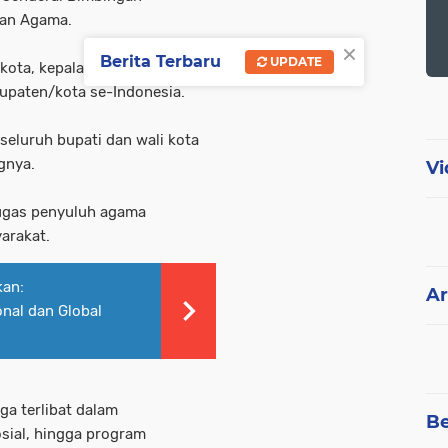
ian Agama.
×
Berita Terbaru
UPDATE
i kota, kepala kanwil Kemenag
bupaten/kota se-Indonesia.
 seluruh bupati dan wali kota
ngnya.
Vi
tugas penyuluh agama
arakat.
kan:
Ar
nal dan Global
ga terlibat dalam
Be
ial, hingga program