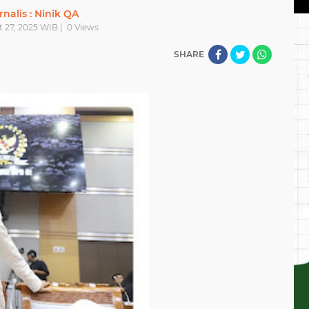
rnalis : Ninik QA
t 27, 2025 WIB |
0
Views
SHARE