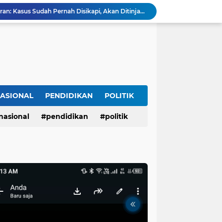
Blue Sky Hotel Balikpapan Destinasi Pernikahan Unggulan di Kalimantan Timur
 1 Comal Dihadiri Plt Bupati Pemalang Nurkholis
Lagi dan Lagi Sungai Way Ratai Diduga Tercemar Limbah PETIIkan Bergelimpangan Mati, Rakyat Jadi Korban: Di Mana Negara? Ke Mana DLH dan Aparat Penegak Hukum?
Dirut PDAM Tirta Mulia Baru
Deklarasi Masyarakat Adat Segekhi Suku Tolak Geotermal Gunung Rajabasa, Advokat Siap Kawal Secara Hukum
CACAT PROSEDUR TIDAK MENGHAPUS NILAI SEJARAH YANG TELAH DIPUTUSKAN OLEH ILMU
di Jalinsum Katibung, Pelaku Dibekuk Tim URC
Diduga Rugikan Keluarga Istri Hingga Ratusan Juta Rupiah, PMI Asal Nganjuk Dilaporkan ke Polda Jatim dan Diadukan ke BP3MI Jatim
ASIONAL
PENDIDIKAN
POLITIK
opodo Guyub Rukun Maju Bersama
nasional
pendidikan
politik
Tanggapan DLH Pesawaran: Kasus Sudah Pernah Disikapi, Akan Ditinjau Kembali