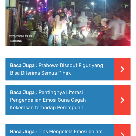
Baca Juga :
Prabowo Disebut Figur yang
Bisa Diterima Semua Pihak
Baca Juga :
Pentingnya Literasi
Pengendalian Emosi Guna Cegah
Kekerasan terhadap Perempuan
Baca Juga :
Tips Mengelola Emosi dalam