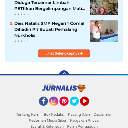
Diduga Tercemar Limbah
PETIIkan Bergelimpangan Mati,
Rakyat Jadi Korban: Di Mana
Negara? Ke Mana DLH dan
Dies Natalis SMP Negeri 1 Comal
Aparat Penegak Hukum?
Dihadiri Plt Bupati Pemalang
Nurkholis
Lihat Selengkapnya
Facebook
Instagram
Pinterest
Twitter
YouTube
Tentang Kami
Box Redaksi
Pasang Iklan
Disclaimer
Pedoman Media Siber
Kebijakan Privasi
Syarat & Ketentuan
Form Pengaduan