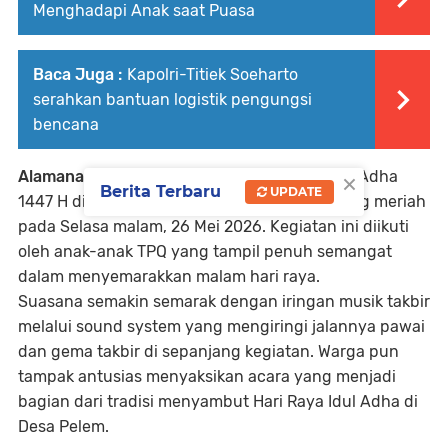
Menghadapi Anak saat Puasa
Baca Juga :
Kapolri-Titiek Soeharto
serahkan bantuan logistik pengungsi
bencana
×
Alamanahjurnalis.com
_ Malam takbiran Idul Adha
Berita Terbaru
UPDATE
1447 H di Desa Pelem, Pare, Kediri berlangsung meriah
pada Selasa malam, 26 Mei 2026. Kegiatan ini diikuti
oleh anak-anak TPQ yang tampil penuh semangat
dalam menyemarakkan malam hari raya.
Suasana semakin semarak dengan iringan musik takbir
melalui sound system yang mengiringi jalannya pawai
dan gema takbir di sepanjang kegiatan. Warga pun
tampak antusias menyaksikan acara yang menjadi
bagian dari tradisi menyambut Hari Raya Idul Adha di
Desa Pelem.