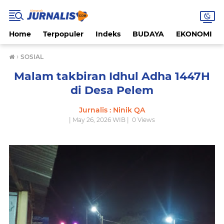
Home
Terpopuler
Indeks
BUDAYA
EKONOMI
›
SOSIAL
Malam takbiran Idhul Adha 1447H
di Desa Pelem
Jurnalis : Ninik QA
| May 26, 2026 WIB |
0
Views