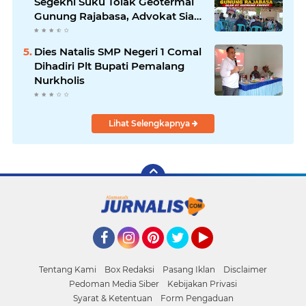
Segekhi Suku Tolak Geotermal
Gunung Rajabasa, Advokat Siap
Kawal Secara Hukum
Dies Natalis SMP Negeri 1 Comal
Dihadiri Plt Bupati Pemalang
Nurkholis
Lihat Selengkapnya
Facebook
Instagram
Pinterest
Twitter
YouTube
Tentang Kami
Box Redaksi
Pasang Iklan
Disclaimer
Pedoman Media Siber
Kebijakan Privasi
Syarat & Ketentuan
Form Pengaduan