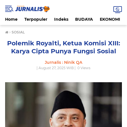
Home
Terpopuler
Indeks
BUDAYA
EKONOMI
›
SOSIAL
Polemik Royalti, Ketua Komisi XIII:
Karya Cipta Punya Fungsi Sosial
Jurnalis : Ninik QA
| August 27, 2025 WIB |
0
Views