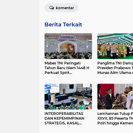
komentar
Berita Terkait
Mabes TNI Peringati
Panglima TNI Damp
Tahun Baru Islam 1448 H
Presiden Prabowo 
Perkuat Spirit
Munas Alim Ulama 
Pengabdian dan
Konbes NU 2026 di
Profesionalisme Prajurit
Bangkalan
INTEROPERABILITAS
Lemhannas Tutup 
DAN KEPEMIMPINAN
XXVII, 85 Peserta TN
STRATEGIS, KASAL
Polri hingga Kemen
BEKALI PASIS SESKOAU
Jadi Alumni; Brigjen
ANGKATAN KE-64
Ade Ary Jadi Lulusa