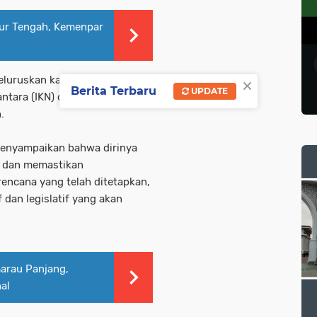
ur Tengah, Kemenpar
×
luruskan kabar negatif terkait
Berita Terbaru
UPDATE
ntara (IKN) dan memastikan
.
 menyampaikan bahwa dirinya
u dan memastikan
encana yang telah ditetapkan,
dan legislatif yang akan
arau Panjang,
al