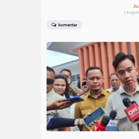
Ju
| Augus
komentar