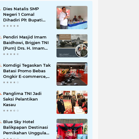
Dies Natalis SMP
Negeri 1 Comal
Dihadiri Plt Bupati
Pemalang Nurkholis
Pendiri Masjid Imam
Baidhowi, Brigjen TNI
(Purn) Drs. H. Imam
Baidhowi, M.M., C. Fr.A
Mengucapkan
Selamat Idul Fitri 1445
Komdigi Tegaskan Tak
H
Batasi Promo Bebas
Ongkir E-commerce,
tapi Perusahaan Kurir
Panglima TNI Jadi
Saksi Pelantikan
Kasau
Blue Sky Hotel
Balikpapan Destinasi
Pernikahan Unggulan
di Kalimantan Timur