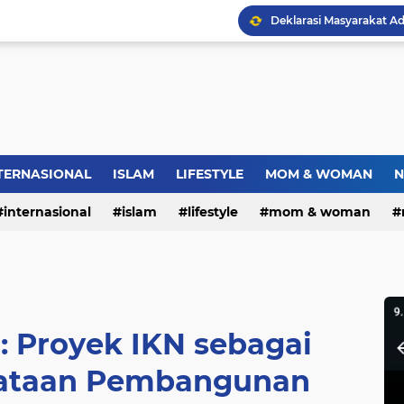
Jambret Tas Mahasiswi 
Warga RW.06 Wisma Tr
Dies Natalis SMP Negeri
TERNASIONAL
ISLAM
LIFESTYLE
MOM & WOMAN
N
internasional
islam
lifestyle
mom & woman
Bupati Pemalang Lantik 
: Proyek IKN sebagai
ataan Pembangunan