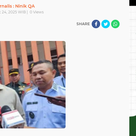
rnalis : Ninik QA
t 24, 2025 WIB |
0
Views
SHARE