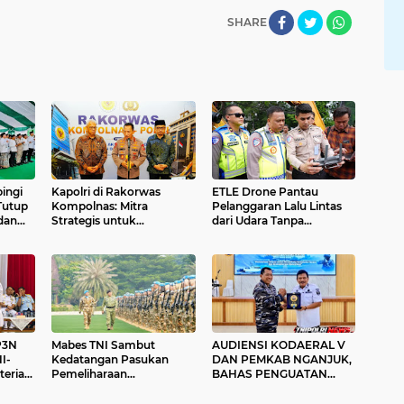
SHARE
ingi
Kapolri di Rakorwas
ETLE Drone Pantau
Tutup
Kompolnas: Mitra
Pelanggaran Lalu Lintas
dan
Strategis untuk
dari Udara Tanpa
Pembenahan Polri
Mengganggu Aktivitas
Masyarakat
P3N
Mabes TNI Sambut
AUDIENSI KODAERAL V
I-
Kedatangan Pasukan
DAN PEMKAB NGANJUK,
terian
Pemeliharaan
BAHAS PENGUATAN
 Pol.
Perdamaian Dunia
KETAHANAN PANGAN
n
NASIONAL