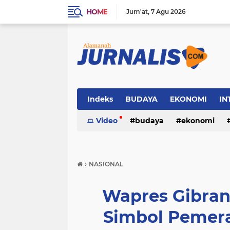
HOME
Jum'at
7 Agu 2026
Indeks
BUDAYA
EKONOMI
IN
SOSIAL
Video
WISATA
budaya
ekonomi
sosial
wisata
›
NASIONAL
Wapres Gibran
Simbol Pemer