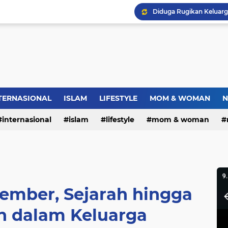
Warga RW.06 Wisma Tr
Dies Natalis SMP Negeri
Bupati Pemalang Lantik 
TERNASIONAL
ISLAM
LIFESTYLE
MOM & WOMAN
N
internasional
islam
lifestyle
mom & woman
vember, Sejarah hingga
 dalam Keluarga