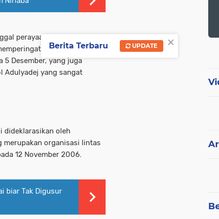
m Nirlaba
×
ggal perayaan Hari Ayah.
Berita Terbaru
UPDATE
 memperingati Hari Ayah pada
a 5 Desember, yang juga
ol Adulyadej yang sangat
Vi
i dideklarasikan oleh
g merupakan organisasi lintas
Ar
pada 12 November 2006.
ai biar Tak Digusur
Be