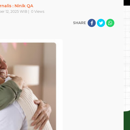
rnalis : Ninik QA
er 12, 2025 WIB |
0
Views
SHARE