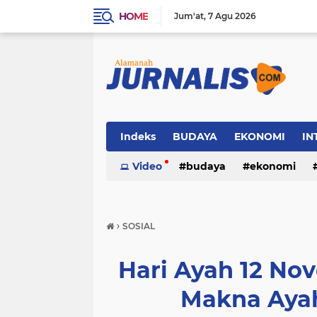
HOME
Jum'at
7 Agu 2026
Indeks
BUDAYA
EKONOMI
IN
SOSIAL
Video
WISATA
budaya
ekonomi
sosial
wisata
›
SOSIAL
Hari Ayah 12 No
Makna Ayah