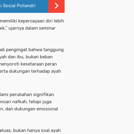
 Sosial Poliandri
emiliki kepercayaan diri lebih
ik,” ujarnya dalam seminar
njadi pengingat bahwa tanggung
ayah dan ibu, bukan beban
enyoroti kesetaraan peran
 serta dukungan terhadap ayah
lami perubahan signifikan.
ncari nafkah, tetapi juga
kan, dan dukungan emosional
eluas, bukan hanya soal ayah