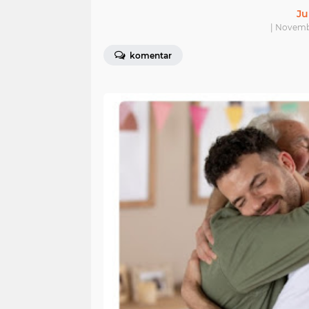
Ju
| Novemb
komentar