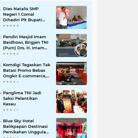
Dies Natalis SMP
Negeri 1 Comal
Dihadiri Plt Bupati
Pemalang Nurkholis
Pendiri Masjid Imam
Baidhowi, Brigjen TNI
(Purn) Drs. H. Imam
Baidhowi, M.M., C. Fr.A
Mengucapkan
Selamat Idul Fitri 1445
Komdigi Tegaskan Tak
H
Batasi Promo Bebas
Ongkir E-commerce,
tapi Perusahaan Kurir
Panglima TNI Jadi
Saksi Pelantikan
Kasau
Blue Sky Hotel
Balikpapan Destinasi
Pernikahan Unggulan
di Kalimantan Timur