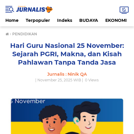
Home
Terpopuler
Indeks
BUDAYA
EKONOMI
›
PENDIDIKAN
Hari Guru Nasional 25 November:
Sejarah PGRI, Makna, dan Kisah
Pahlawan Tanpa Tanda Jasa
Jurnalis : Ninik QA
| November 25, 2025 WIB |
0
Views