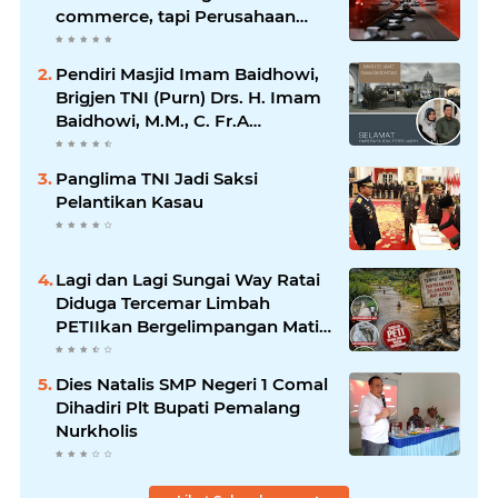
commerce, tapi Perusahaan
Kurir
Pendiri Masjid Imam Baidhowi,
Brigjen TNI (Purn) Drs. H. Imam
Baidhowi, M.M., C. Fr.A
Mengucapkan Selamat Idul Fitri
1445 H
Panglima TNI Jadi Saksi
Pelantikan Kasau
Lagi dan Lagi Sungai Way Ratai
Diduga Tercemar Limbah
PETIIkan Bergelimpangan Mati,
Rakyat Jadi Korban: Di Mana
Negara? Ke Mana DLH dan
Dies Natalis SMP Negeri 1 Comal
Aparat Penegak Hukum?
Dihadiri Plt Bupati Pemalang
Nurkholis