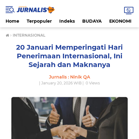
Home
Terpopuler
Indeks
BUDAYA
EKONOMI
›
INTERNASIONAL
20 Januari Memperingati Hari
Penerimaan Internasional, Ini
Sejarah dan Maknanya
Jurnalis : Ninik QA
| January 20, 2026 WIB |
0
Views